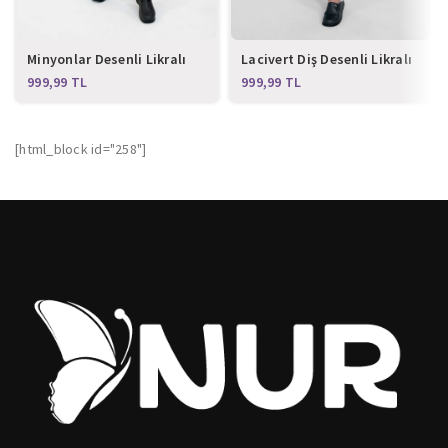
Minyonlar Desenli Likralı
Lacivert Diş Desenli Likralı
Alt Üst Takım
Alt Üst Takım
TL
TL
[html_block id="258"]