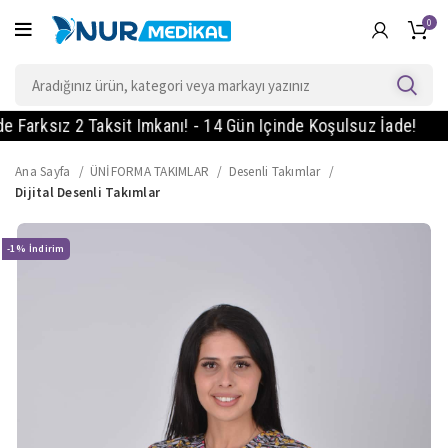
0
ksız 2 Taksit Imkanı! - 14 Gün Içinde Koşulsuz İade!
1
Ana Sayfa
ÜNİFORMA TAKIMLAR
Desenli Takımlar
Dijital Desenli Takımlar
-1%