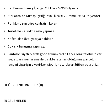
Üst Forma Kumaş İçeriği: %4 Likra %96 Polyester
Alt Pantolon Kumaş İçeriği: %6 Likra %70 Pamuk %24 Polyester
Renkler uzun süre canlılığını korur.
Terletme ve solma asla yapmaz.
Nefes alan özel yapıya sahiptir.
Çok sık buruşma yapmaz.
Pantolon siyah olarak gönderilmektedir. Farklı renk talebiniz var
ise, sipariş numaranız ile birlikte istemiş olduğunuz pantolon
rengini siparişiniz verirken sipariş notu olarak lütfen belirtiniz.
DEĞERLENDIRMELER (0)
İNCELEMELER