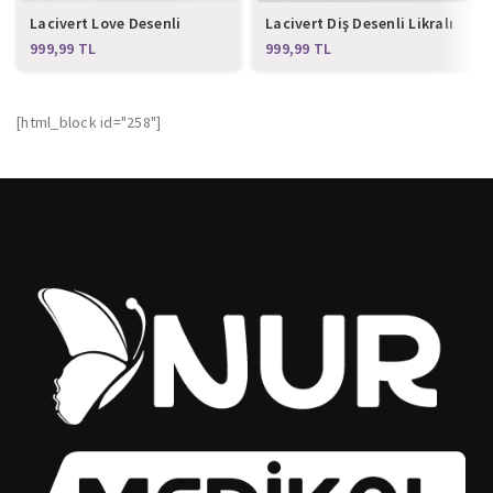
Lacivert Love Desenli
Lacivert Diş Desenli Likralı
Likralı Alt Üst Takım
Alt Üst Takım
TL
TL
[html_block id="258"]