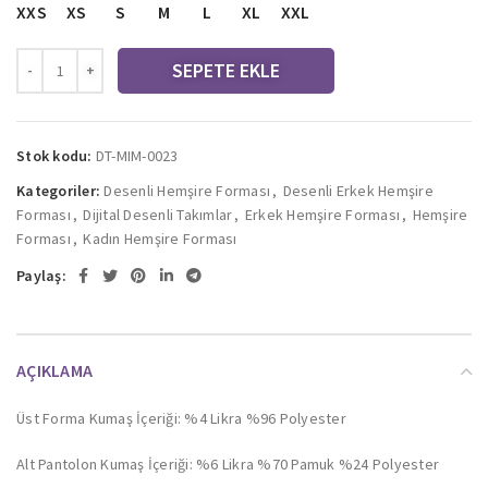
XXS
XS
S
M
L
XL
XXL
SEPETE EKLE
Stok kodu:
DT-MIM-0023
Kategoriler:
Desenli Hemşire Forması
,
Desenli Erkek Hemşire
Forması
,
Dijital Desenli Takımlar
,
Erkek Hemşire Forması
,
Hemşire
Forması
,
Kadın Hemşire Forması
Paylaş:
AÇIKLAMA
Üst Forma Kumaş İçeriği: %4 Likra %96 Polyester
Alt Pantolon Kumaş İçeriği: %6 Likra %70 Pamuk %24 Polyester