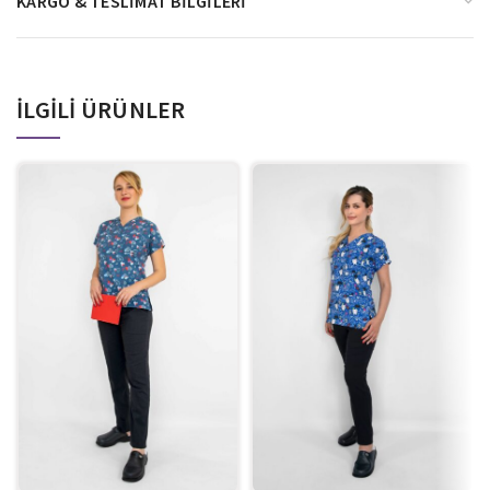
KARGO & TESLIMAT BILGILERI
İLGILI ÜRÜNLER