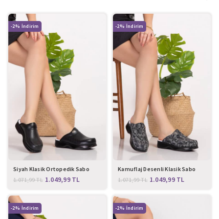
-2%
-2%
Siyah Klasik Ortopedik Sabo
Kamuflaj Desenli Klasik Sabo
Terlik
Terlik
1.049,99
TL
1.049,99
TL
1.071,99
TL
1.071,99
TL
-2%
-2%