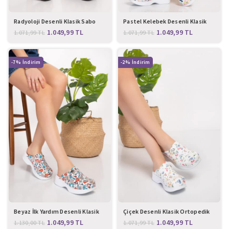
Radyoloji Desenli Klasik Sabo
Pastel Kelebek Desenli Klasik
Terlik
Sabo Terlik
1.049,99
TL
1.049,99
TL
1.071,99
TL
1.071,99
TL
-7%
-2%
Beyaz İlk Yardım Desenli Klasik
Çiçek Desenli Klasik Ortopedik
Sabo Terlik
Bayan Sabo Terlik 109
1.049,99
TL
1.049,99
TL
1.130,00
TL
1.071,99
TL