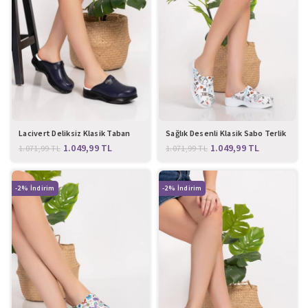
Lacivert Deliksiz Klasik Taban
Sağlık Desenli Klasik Sabo Terlik
Bayan Ortopedik Sabo Terlik 103
1.049,99
TL
1.049,99
TL
1.071,99
TL
1.071,99
TL
-2%
-2%