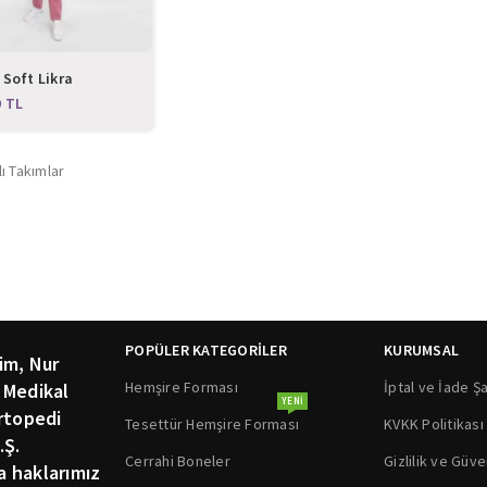
 Soft Likra
re Hastane Doktor
TL
hi Takım Üniforma
lı Takımlar
POPÜLER KATEGORİLER
KURUMSAL
im, Nur
Hemşire Forması
İptal ve İade Şa
 Medikal
YENI
rtopedi
Tesettür Hemşire Forması
KVKK Politikası
.Ş.
Cerrahi Boneler
Gizlilik ve Güve
ka haklarımız