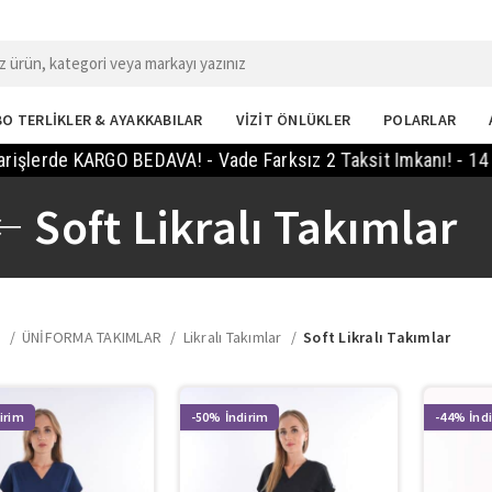
O TERLİKLER & AYAKKABILAR
VİZİT ÖNLÜKLER
POLARLAR
lerde KARGO BEDAVA! - Vade Farksız 2 Taksit Imkanı! - 14 Gün
Soft Likralı Takımlar
a
ÜNİFORMA TAKIMLAR
Likralı Takımlar
Soft Likralı Takımlar
-50%
-44%