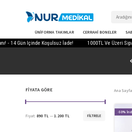
ÜNİFORMA TAKIMLAR
CERRAHİ BONELER
SAB
- 14 Gün Içinde Koşulsuz İade!
1000TL Ve Üzeri Sipariş
FIYATA GÖRE
Ana Sayf
-50%
Fiyat:
890 TL
—
1.200 TL
FILTRELE