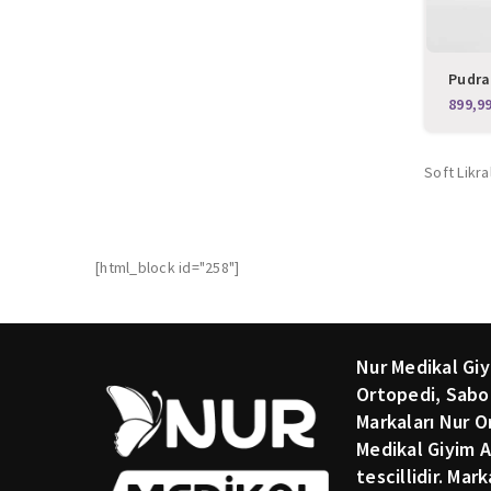
Pudra
Hemşi
Cerra
Soft Likra
[html_block id="258"]
Nur Medikal Giy
Ortopedi, Sabo
Markaları Nur O
Medikal Giyim A
tescillidir. Mar