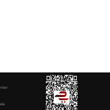
rtları
nlik