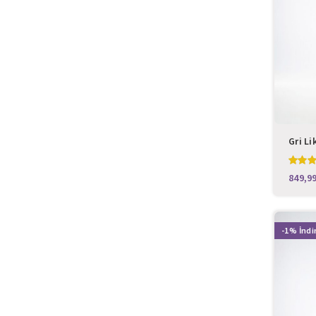
Gri Li
Cerra
-1%