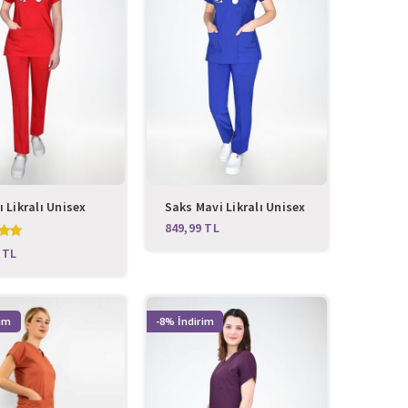
ı Likralı Unisex
Saks Mavi Likralı Unisex
i Takım
Cerrahi Takım
TL
TL
-8%