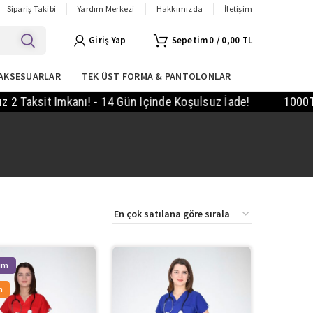
Sipariş Takibi
Yardım Merkezi
Hakkımızda
İletişim
Giriş Yap
0
/
0,00
TL
AKSESUARLAR
TEK ÜST FORMA & PANTOLONLAR
sit Imkanı! - 14 Gün Içinde Koşulsuz İade!
1000TL Ve Ü
n