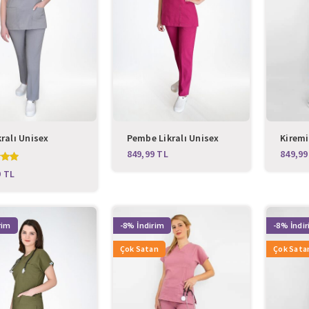
kralı Unisex
Pembe Likralı Unisex
Kiremi
hi Takım
Cerrahi Takım
Hemşi
TL
TL
-8%
-8%
Çok Satan
Çok Sata