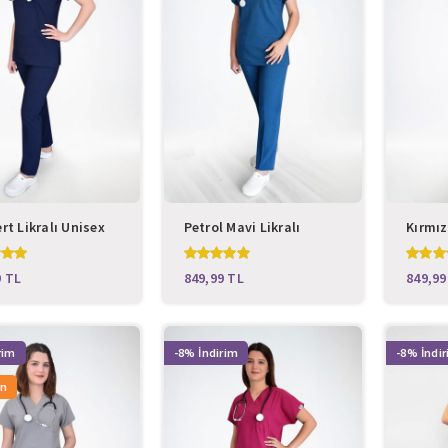
rt Likralı Unisex
Petrol Mavi Likralı
Kırmız
hi Takım
Unisex Cerrahi Takım
Cerrah
TL
TL
-8%
-8%
an