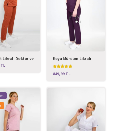
t Likralı Doktor ve
Koyu Mürdüm Likralı
re Forması
Unisex Cerrahi Takım
TL
TL
n