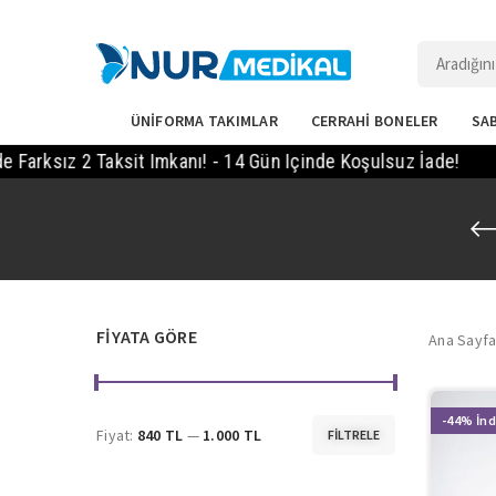
ÜNİFORMA TAKIMLAR
CERRAHİ BONELER
SAB
ız 2 Taksit Imkanı! - 14 Gün Içinde Koşulsuz İade!
1000
FIYATA GÖRE
Ana Sayf
-44%
Fiyat:
840 TL
—
1.000 TL
FILTRELE