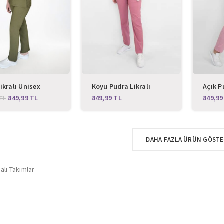
ikralı Unisex
Koyu Pudra Likralı
Açık P
hi Takım
Unisex Cerrahi Takım
Unisex
849,99
TL
TL
TL
DAHA FAZLA ÜRÜN GÖST
alı Takımlar