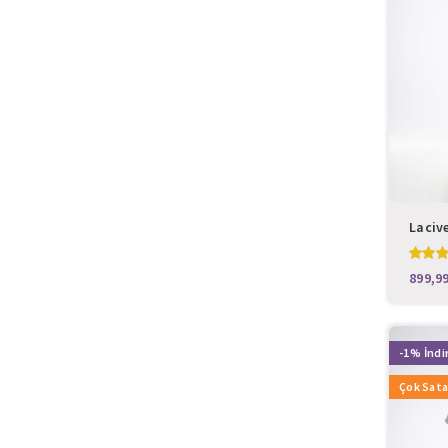
Lacive
Cerra
-1%
Çok Sat