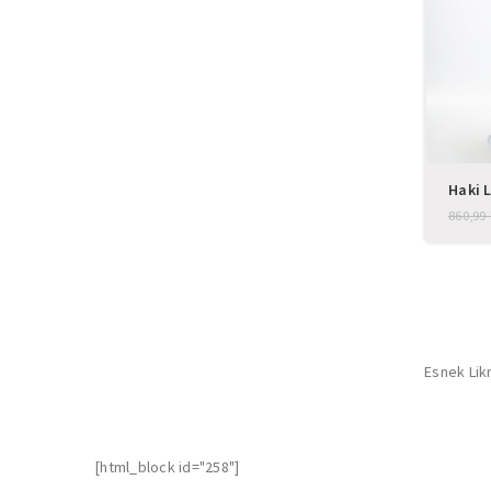
Haki L
Cerra
860,99
Esnek Likr
[html_block id="258"]