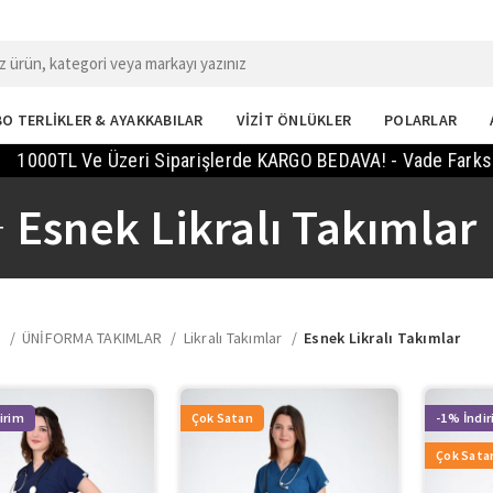
O TERLİKLER & AYAKKABILAR
VİZİT ÖNLÜKLER
POLARLAR
TL Ve Üzeri Siparişlerde KARGO BEDAVA! - Vade Farksız 2 Tak
Esnek Likralı Takımlar
a
ÜNİFORMA TAKIMLAR
Likralı Takımlar
Esnek Likralı Takımlar
Çok Satan
-1%
Çok Sata