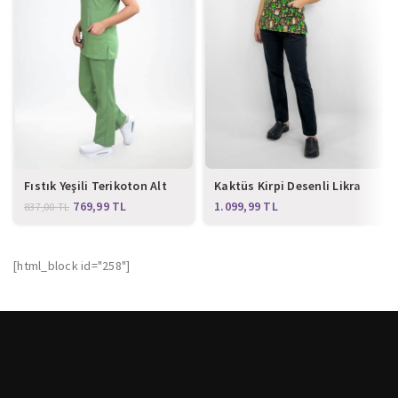
Fıstık Yeşili Terikoton Alt
Kaktüs Kirpi Desenli Likra
Üst Takım
Alt Üst Forma Takım
769,99
TL
TL
837,00
TL
[html_block id="258"]