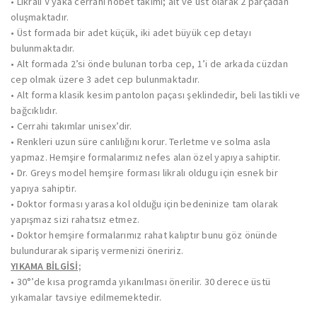
• Likralı V yaka cerrahi nöbet takımı; alt ve üst olarak 2 parçadan
oluşmaktadır.
• Üst formada bir adet küçük, iki adet büyük cep detayı
bulunmaktadır.
• Alt formada 2’si önde bulunan torba cep, 1’i de arkada cüzdan
cep olmak üzere 3 adet cep bulunmaktadır.
• Alt forma klasik kesim pantolon paçası şeklindedir, beli lastikli ve
bağcıklıdır.
• Cerrahi takımlar unisex’dir.
• Renkleri uzun süre canlılığını korur. Terletme ve solma asla
yapmaz. Hemşire formalarımız nefes alan özel yapıya sahiptir.
• Dr. Greys model hemşire forması likralı oldugu için esnek bir
yapıya sahiptir.
• Doktor forması yarasa kol olduğu için bedeninize tam olarak
yapışmaz sizi rahatsız etmez.
• Doktor hemşire formalarımız rahat kalıptır bunu göz önünde
bulundurarak sipariş vermenizi öneririz.
YIKAMA BİLGİSİ;
• 30°’de kısa programda yıkanılması önerilir. 30 derece üstü
yıkamalar tavsiye edilmemektedir.