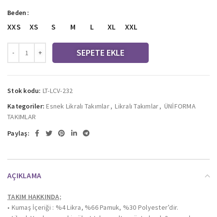
Beden
XXS
XS
S
M
L
XL
XXL
SEPETE EKLE
Stok kodu:
LT-LCV-232
Kategoriler:
Esnek Likralı Takımlar
,
Likralı Takımlar
,
ÜNİFORMA
TAKIMLAR
Paylaş:
AÇIKLAMA
TAKIM HAKKINDA;
• Kumaş İçeriği : %4 Likra, %66 Pamuk, %30 Polyester’dir.