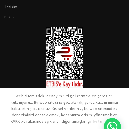
İletişim
BLOG
Web sitemizdeki deneyiminizi geliştirmek için çerezleri
kullanıyoruz. Bu web sitesine göz atarak, çerez kullanımımızı
kabul etmiş olursunuz. Kişisel verileriniz, bu web sitesindeki
deneyiminizi desteklemek, hesabınıza erişimi yönetmek ve
KVKK politikasında açıklanan diğer amaçlar için kullanılacaktır.