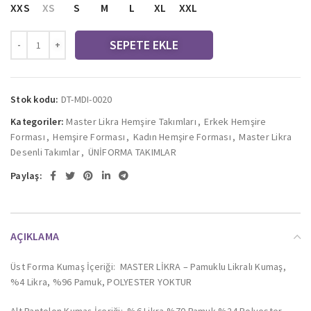
XXS
XS
S
M
L
XL
XXL
SEPETE EKLE
Stok kodu:
DT-MDI-0020
Kategoriler:
Master Likra Hemşire Takımları
,
Erkek Hemşire
Forması
,
Hemşire Forması
,
Kadın Hemşire Forması
,
Master Likra
Desenli Takımlar
,
ÜNİFORMA TAKIMLAR
Paylaş:
AÇIKLAMA
Üst Forma Kumaş İçeriği: MASTER LİKRA – Pamuklu Likralı Kumaş,
%4 Likra, %96 Pamuk, POLYESTER YOKTUR
Alt Pantolon Kumaş İçeriği: %6 Likra %70 Pamuk %24 Polyester