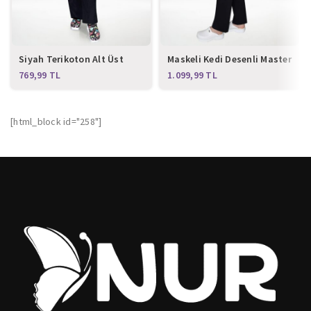
Siyah Terikoton Alt Üst
Maskeli Kedi Desenli Master
Takım
Likra Alt Üst Takım
TL
TL
[html_block id="258"]