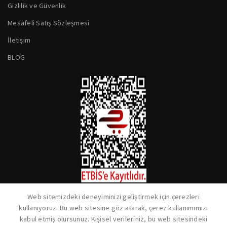
Gizlilik ve Güvenlik
Mesafeli Satış Sözleşmesi
İletişim
BLOG
Web sitemizdeki deneyiminizi geliştirmek için çerezleri
kullanıyoruz. Bu web sitesine göz atarak, çerez kullanımımızı
kabul etmiş olursunuz. Kişisel verileriniz, bu web sitesindeki