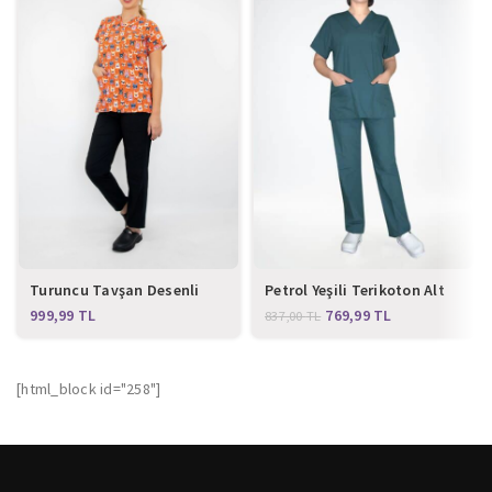
Turuncu Tavşan Desenli
Petrol Yeşili Terikoton Alt
Likralı Alt Üst Takım
Üst Takım
TL
769,99
TL
837,00
TL
[html_block id="258"]