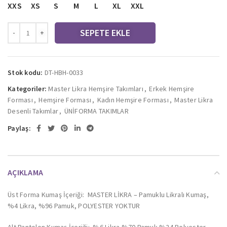
XXS
XS
S
M
L
XL
XXL
SEPETE EKLE
Stok kodu:
DT-HBH-0033
Kategoriler:
Master Likra Hemşire Takımları
,
Erkek Hemşire
Forması
,
Hemşire Forması
,
Kadın Hemşire Forması
,
Master Likra
Desenli Takımlar
,
ÜNİFORMA TAKIMLAR
Paylaş:
AÇIKLAMA
Üst Forma Kumaş İçeriği: MASTER LİKRA – Pamuklu Likralı Kumaş,
%4 Likra, %96 Pamuk, POLYESTER YOKTUR
Alt Pantolon Kumaş İçeriği: %6 Likra %70 Pamuk %24 Polyester