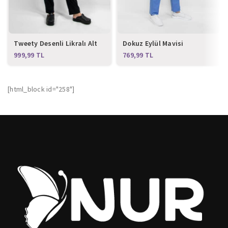
Tweety Desenli Likralı Alt
Dokuz Eylül Mavisi
Üst Takım
Terikoton Alt Üst Takım
TL
TL
[html_block id="258"]