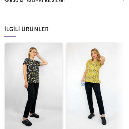
KARGO & TESLIMAT BILGILERI
İLGILI ÜRÜNLER