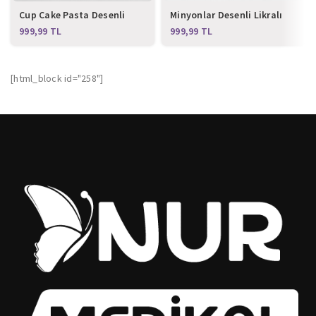
Cup Cake Pasta Desenli
Minyonlar Desenli Likralı
Likralı Alt Üst Takım
Alt Üst Takım
TL
TL
[html_block id="258"]