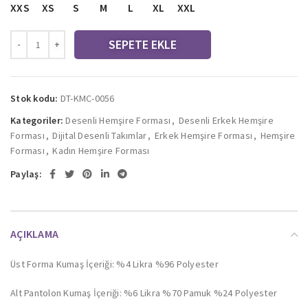
XXS
XS
S
M
L
XL
XXL
SEPETE EKLE
Stok kodu:
DT-KMC-0056
Kategoriler:
Desenli Hemşire Forması
,
Desenli Erkek Hemşire
Forması
,
Dijital Desenli Takımlar
,
Erkek Hemşire Forması
,
Hemşire
Forması
,
Kadın Hemşire Forması
Paylaş:
AÇIKLAMA
Üst Forma Kumaş İçeriği: %4 Likra %96 Polyester
Alt Pantolon Kumaş İçeriği: %6 Likra %70 Pamuk %24 Polyester