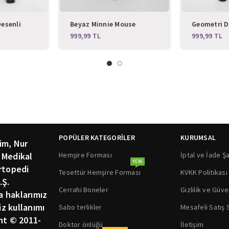
Desenli
Beyaz Minnie Mouse
Geometri De
Takım
Desenli Likralı Alt Üst
Alt Üst Ta
TL
TL
Takım
POPÜLER KATEGORİLER
KURUMSAL
im, Nur
Hemşire Forması
İptal ve İade Şa
 Medikal
YENI
rtopedi
Tesettür Hemşire Forması
KVKK Politikası
.Ş.
Cerrahi Boneler
Gizlilik ve Güve
ka haklarımız
siz kullanımı
Sabo terlikler
Mesafeli Satış
ht © 2011-
Doktor önlüğü
İletişim