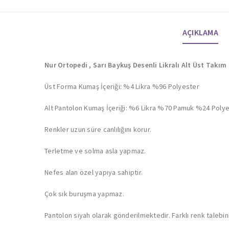
AÇIKLAMA
Nur Ortopedi , Sarı Baykuş Desenli Likralı Alt Üst Takım
Üst Forma Kumaş İçeriği: %4 Likra %96 Polyester
Alt Pantolon Kumaş İçeriği: %6 Likra %70 Pamuk %24 Poly
Renkler uzun süre canlılığını korur.
Terletme ve solma asla yapmaz.
Nefes alan özel yapıya sahiptir.
Çok sık buruşma yapmaz.
Pantolon siyah olarak gönderilmektedir. Farklı renk talebiniz