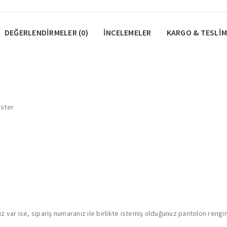
DEĞERLENDIRMELER (0)
İNCELEMELER
KARGO & TESLIM
ester
 var ise, sipariş numaranız ile birlikte istemiş olduğunuz pantolon rengini 