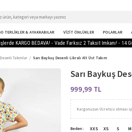
O TERLİKLER & AYAKKABILAR
VİZİT ÖNLÜKLER
POLARLAR
 KARGO BEDAVA! - Vade Farksız 2 Taksit Imkanı! - 14 Gün Içi
l Desenli Takımlar
Sarı Baykuş Desenli Likralı Alt Üst Takım
Sarı Baykuş Dese
TL
Kargonuzun Ücretsiz olması iç
XXS
XS
S
M
Beden