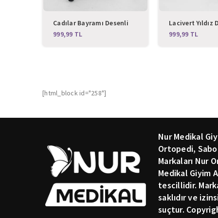
Cadılar Bayramı Desenli
Lacivert Yıldız 
Likralı Alt Üst Takım
Likralı Alt Üst 
TL
TL
[html_block id="258"]
Nur Medikal Giy
Ortopedi, Sabo
Markaları Nur O
Medikal Giyim A
tescillidir. Mar
saklıdır ve izin
suçtur. Copyrig