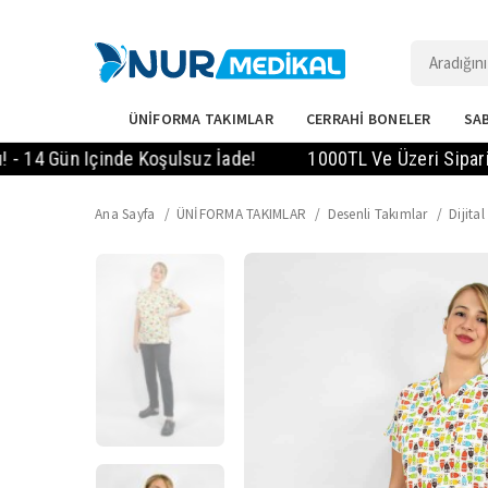
ÜNİFORMA TAKIMLAR
CERRAHİ BONELER
SAB
Gün Içinde Koşulsuz İade!
1000TL Ve Üzeri Siparişlerde
Ana Sayfa
ÜNİFORMA TAKIMLAR
Desenli Takımlar
Dijita