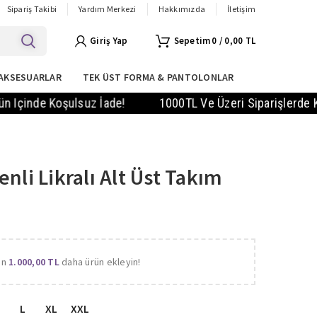
Sipariş Takibi
Yardım Merkezi
Hakkımızda
İletişim
Giriş Yap
0
/
0,00
TL
AKSESUARLAR
TEK ÜST FORMA & PANTOLONLAR
nde Koşulsuz İade!
1000TL Ve Üzeri Siparişlerde KARGO B
nli Likralı Alt Üst Takım
in
1.000,00
TL
daha ürün ekleyin!
L
XL
XXL