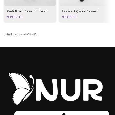
Kedi Gözü Desenli Likralı
Lacivert Çiçek Desenli
Alt Üst Takım
Likralı Alt Üst Takım
TL
TL
[html_block id="258"]