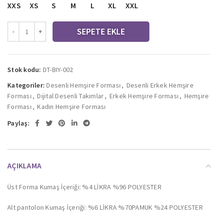
XXS
XS
S
M
L
XL
XXL
SEPETE EKLE
Stok kodu:
DT-BIY-002
Kategoriler:
Desenli Hemşire Forması
,
Desenli Erkek Hemşire
Forması
,
Dijital Desenli Takımlar
,
Erkek Hemşire Forması
,
Hemşire
Forması
,
Kadın Hemşire Forması
Paylaş:
AÇIKLAMA
Üst Forma Kumaş İçeriği: %4 LİKRA %96 POLYESTER
Alt pantolon Kumaş İçeriği: %6 LİKRA %70PAMUK %24 POLYESTER