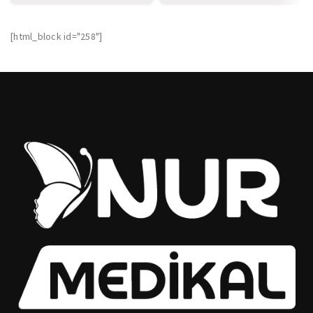
[html_block id="258"]