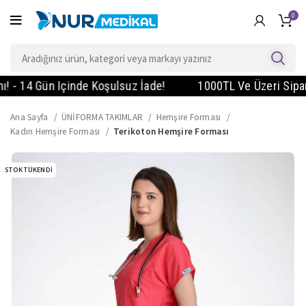
0
 14 Gün Içinde Koşulsuz İade!
1000TL Ve Üzeri Siparişle
Ana Sayfa
ÜNİFORMA TAKIMLAR
Hemşire Forması
Kadın Hemşire Forması
Terikoton Hemşire Forması
STOK TÜKENDI