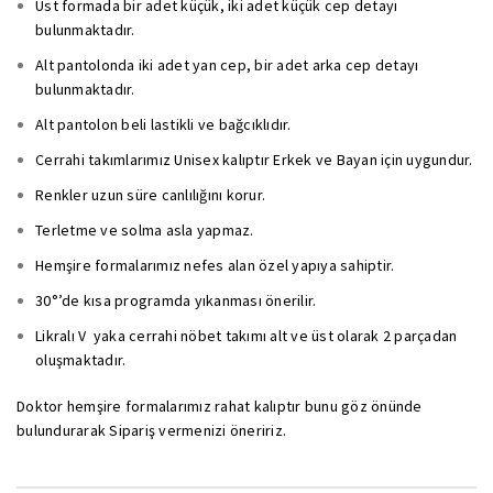
Üst formada bir adet küçük, iki adet küçük cep detayı
bulunmaktadır.
Alt pantolonda iki adet yan cep, bir adet arka cep detayı
bulunmaktadır.
Alt pantolon beli lastikli ve bağcıklıdır.
Cerrahi takımlarımız Unisex kalıptır Erkek ve Bayan için uygundur.
Renkler uzun süre canlılığını korur.
Terletme ve solma asla yapmaz.
Hemşire formalarımız nefes alan özel yapıya sahiptir.
30°’de kısa programda yıkanması önerilir.
Likralı V yaka cerrahi nöbet takımı alt ve üst olarak 2 parçadan
oluşmaktadır.
Doktor hemşire formalarımız rahat kalıptır bunu göz önünde
bulundurarak Sipariş vermenizi öneririz.