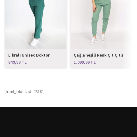
Likralı Unisex Doktor
Çağla Yeşili Renk Çıt Çıtlı
Hemşire Forması Yeşil
Hakim Yaka Soft Likra
TL
TL
Doktor, Hemşire, Hastane,
Nöbet Forma Takım
[html_block id="258"]