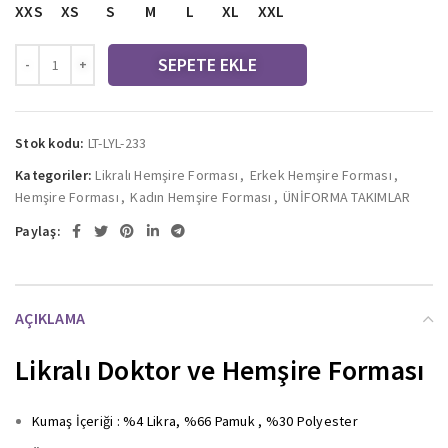
XXS
XS
S
M
L
XL
XXL
SEPETE EKLE
Stok kodu:
LT-LYL-233
Kategoriler:
Likralı Hemşire Forması
,
Erkek Hemşire Forması
,
Hemşire Forması
,
Kadın Hemşire Forması
,
ÜNİFORMA TAKIMLAR
Paylaş:
AÇIKLAMA
Likralı Doktor ve Hemşire Forması
Kumaş İçeriği : %4 Likra, %66 Pamuk , %30 Polyester