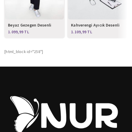
Beyaz Gezegen Desenli
Kahverengi Ayıcık Desenli
Master Likralı Alt Üst Takım
Master Likra Alt Üst Takım
TL
TL
[html_block id="258"]