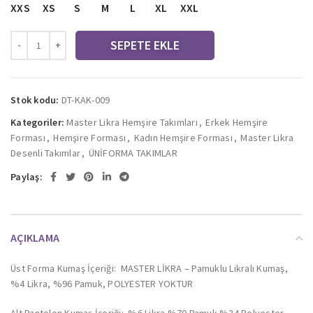
XXS
XS
S
M
L
XL
XXL
SEPETE EKLE
Stok kodu:
DT-KAK-009
Kategoriler:
Master Likra Hemşire Takımları
,
Erkek Hemşire
Forması
,
Hemşire Forması
,
Kadın Hemşire Forması
,
Master Likra
Desenli Takımlar
,
ÜNİFORMA TAKIMLAR
Paylaş:
AÇIKLAMA
Üst Forma Kumaş İçeriği: MASTER LİKRA – Pamuklu Likralı Kumaş,
%4 Likra, %96 Pamuk, POLYESTER YOKTUR
Alt Pantolon Kumaş İçeriği: %6 Likra %70 Pamuk %24 Polyester