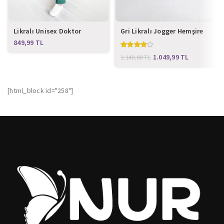
Likralı Unisex Doktor
Gri Likralı Jogger Hemşire
Hemşire Forması Yeşil
Forması
TL
1.049,99
TL
1.140,00
TL
[html_block id="258"]