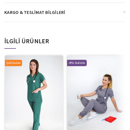
KARGO & TESLIMAT BILGILERI
İLGILI ÜRÜNLER
Çok Satan
-8%