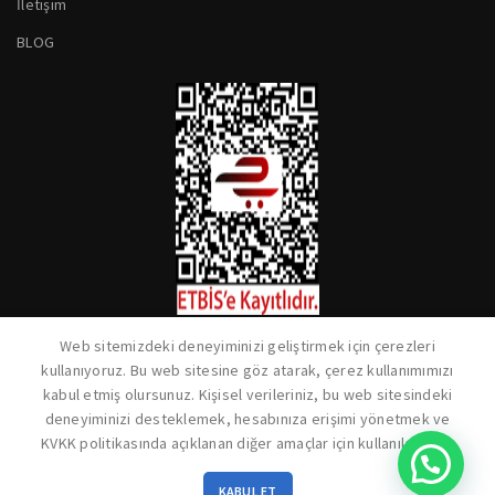
İletişim
BLOG
Web sitemizdeki deneyiminizi geliştirmek için çerezleri
kullanıyoruz. Bu web sitesine göz atarak, çerez kullanımımızı
kabul etmiş olursunuz. Kişisel verileriniz, bu web sitesindeki
deneyiminizi desteklemek, hesabınıza erişimi yönetmek ve
KVKK politikasında açıklanan diğer amaçlar için kullanılacaktır.
0
SELECT OPTIONS
KABUL ET