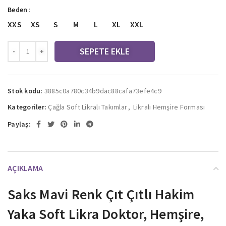
Beden
XXS
XS
S
M
L
XL
XXL
SEPETE EKLE
Stok kodu:
3885c0a780c34b9dac88cafa73efe4c9
Kategoriler:
Çağla Soft Likralı Takımlar
,
Likralı Hemşire Forması
Paylaş:
AÇIKLAMA
Saks Mavi Renk Çıt Çıtlı Hakim
Yaka Soft Likra Doktor, Hemşire,