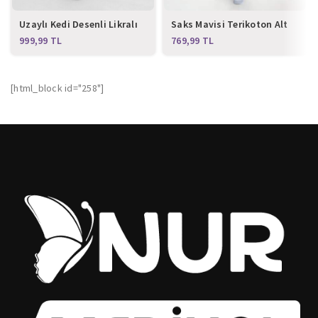
Uzaylı Kedi Desenli Likralı
Saks Mavisi Terikoton Alt
Alt Üst Takım
Üst Takım
TL
TL
[html_block id="258"]