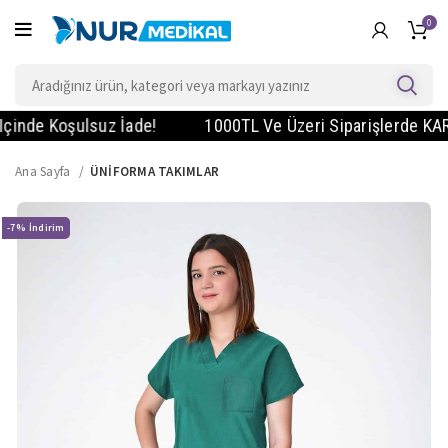
0
de Koşulsuz İade!
1000TL Ve Üzeri Siparişlerde KARGO B
Ana Sayfa
ÜNİFORMA TAKIMLAR
-7%