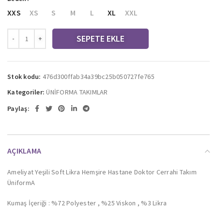
XXS
XS
S
M
L
XL
XXL
SEPETE EKLE
Stok kodu:
476d300ffab34a39bc25b050727fe765
Kategoriler:
ÜNİFORMA TAKIMLAR
Paylaş:
AÇIKLAMA
Ameliyat Yeşili Soft Likra Hemşire Hastane Doktor Cerrahi Takım
ÜniformA
Kumaş İçeriği : %72 Polyester , %25 Viskon , %3 Likra