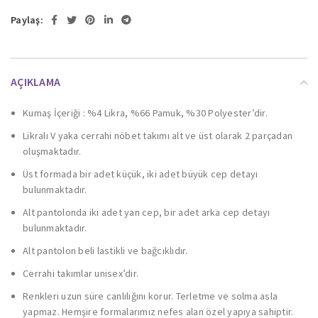
Paylaş:
AÇIKLAMA
Kumaş İçeriği : %4 Likra, %66 Pamuk, %30 Polyester’dir.
Likralı V yaka cerrahi nöbet takımı alt ve üst olarak 2 parçadan
oluşmaktadır.
Üst formada bir adet küçük, iki adet büyük cep detayı
bulunmaktadır.
Alt pantolonda iki adet yan cep, bir adet arka cep detayı
bulunmaktadır.
Alt pantolon beli lastikli ve bağcıklıdır.
Cerrahi takımlar unisex’dir.
Renkleri uzun süre canlılığını korur. Terletme ve solma asla
yapmaz. Hemşire formalarımız nefes alan özel yapıya sahiptir.