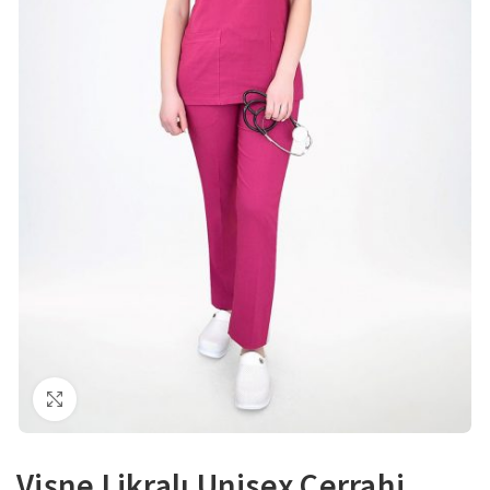
Büyütmek için tıklayın
Vişne Likralı Unisex Cerrahi