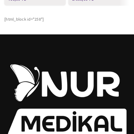
[html_block id="258"]