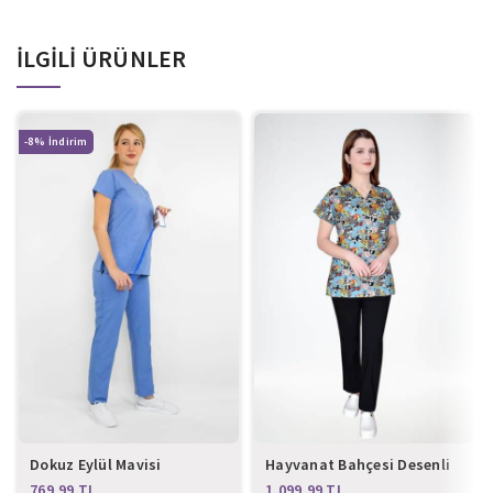
İLGILI ÜRÜNLER
-8%
Dokuz Eylül Mavisi
Hayvanat Bahçesi Desenli
Terikoton Alt Üst Takım
Master Likra Alt Üst Takım
TL
TL