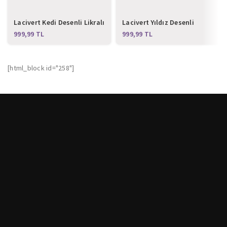
Lacivert Kedi Desenli Likralı
Lacivert Yıldız Desenli
Alt Üst Takım
Likralı Alt Üst Takım
TL
TL
[html_block id="258"]