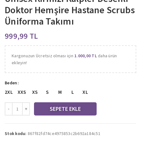
Doktor Hemşire Hastane Scrubs
Üniforma Takımı
TL
Kargonuzun Ücretsiz olması için
1.000,00
TL
daha ürün
ekleyin!
Beden
2XL
XXS
XS
S
M
L
XL
SEPETE EKLE
Stok kodu:
867f82fd74ce4975853c2b692a184c51