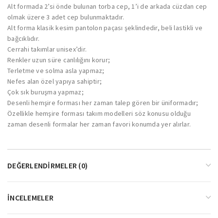
Alt formada 2’si önde bulunan torba cep, 1’i de arkada cüzdan cep
olmak üzere 3 adet cep bulunmaktadır.
Alt forma klasik kesim pantolon paçası şeklindedir, beli lastikli ve
bağcıklıdır.
Cerrahi takımlar unisex’dir.
Renkler uzun süre canlılığını korur;
Terletme ve solma asla yapmaz;
Nefes alan özel yapıya sahiptir;
Çok sık buruşma yapmaz;
Desenli hemşire forması her zaman talep gören bir üniformadır;
Özellikle hemşire forması takım modelleri söz konusu olduğu
zaman desenli formalar her zaman favori konumda yer alırlar.
DEĞERLENDIRMELER (0)
İNCELEMELER