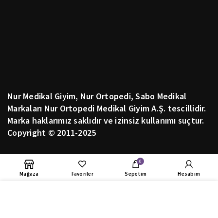
Nur Medikal Giyim, Nur Ortopedi, Sabo Medikal
Markaları Nur Ortopedi Medikal Giyim A.Ş. tescillidir.
Marka haklarımız saklıdır ve izinsiz kullanımı suçtur.
Copyright © 2011-2025
POPÜLER KATEGORİLER
0
SELECT OPTIONS
Mağaza
Favoriler
Sepetim
Hesabım
Hemşire Forması
YENI
Tesettür Hemşire Forması
Web sitemizdeki deneyiminizi geliştirmek için çerezleri
kullanıyoruz. Bu web sitesine göz atarak, çerez kullanımımızı
Cerrahi Boneler
kabul etmiş olursunuz. Kişisel verileriniz, bu web sitesindeki