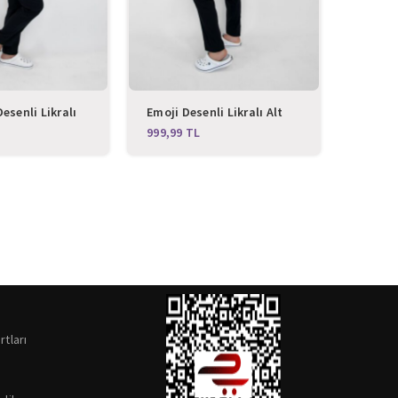
esenli Likralı
Emoji Desenli Likralı Alt
Butterf
kım
Üst Takım
Alt Üs
TL
rtları