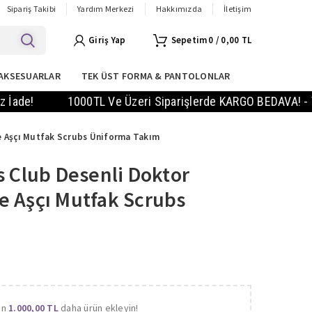
Sipariş Takibi
Yardım Merkezi
Hakkımızda
İletişim
Giriş Yap
0
/
0,00
TL
AKSESUARLAR
TEK ÜST FORMA & PANTOLONLAR
1000TL Ve Üzeri Siparişlerde KARGO BEDAVA! - Vade Far
e Aşçı Mutfak Scrubs Üniforma Takım
s Club Desenli Doktor
e Aşçı Mutfak Scrubs
m
in
1.000,00
TL
daha ürün ekleyin!