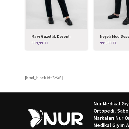
Mavi Güzellik Desenli
Neşeli Mod Desen
Likralı Alt Üst Takım
Alt Üst Takım
TL
TL
[html_block id="258"]
Nur Medikal Giy
Ortopedi, Sabo
Markaları Nur O
Medikal Giyim A