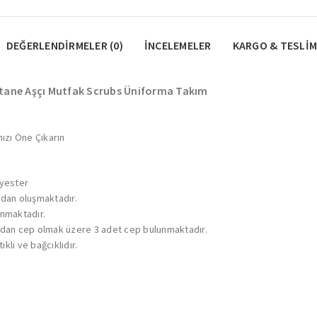
DEĞERLENDIRMELER (0)
İNCELEMELER
KARGO & TESLIM
stane Aşçı Mutfak Scrubs Üniforma Takım
nızı Öne Çıkarın
lyester
çadan oluşmaktadır.
unmaktadır.
üzdan cep olmak üzere 3 adet cep bulunmaktadır.
kli ve bağcıklıdır.