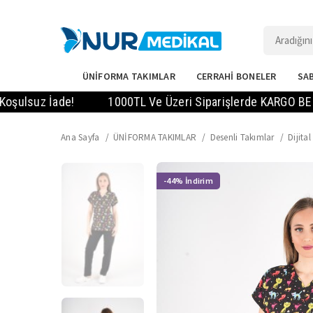
ÜNİFORMA TAKIMLAR
CERRAHİ BONELER
SAB
uz İade!
1000TL Ve Üzeri Siparişlerde KARGO BEDAVA! - 
Ana Sayfa
ÜNİFORMA TAKIMLAR
Desenli Takımlar
Dijita
-44%