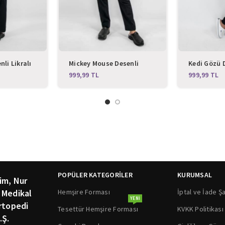
li Likralı
Mickey Mouse Desenli
Kedi Gözü D
Likralı Alt Üst Takım
Alt Üst Ta
TL
TL
POPÜLER KATEGORİLER
KURUMSAL
im, Nur
Hemşire Forması
İptal ve İade Şa
 Medikal
YENI
rtopedi
Tesettür Hemşire Forması
KVKK Politikası
.Ş.