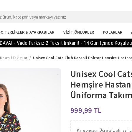
O TERLİKLER & AYAKKABILAR
VİZİT ÖNLÜKLER
POLARLAR
Vade Farksız 2 Taksit Imkanı! - 14 Gün Içinde Koşulsuz İade!
l Desenli Takımlar
Unisex Cool Cats Club Desenli Doktor Hemşire Hastan
Unisex Cool Cat
Hemşire Hastan
Üniforma Takı
TL
Kargonuzun Ücretsiz olması iç