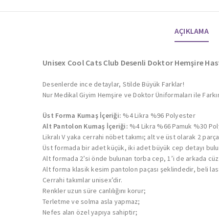
AÇIKLAMA
Unisex Cool Cats Club Desenli Doktor Hemşire Ha
Desenlerde ince detaylar, Stilde Büyük Farklar!
Nur Medikal Giyim Hemşire ve Doktor Üniformaları ile Farkı
Üst Forma Kumaş İçeriği:
%4 Likra %96 Polyester
Alt Pantolon Kumaş İçeriği:
%4 Likra %66 Pamuk %30 Po
Likralı V yaka cerrahi nöbet takımı; alt ve üst olarak 2 par
Üst formada bir adet küçük, iki adet büyük cep detayı bul
Alt formada 2’si önde bulunan torba cep, 1’i de arkada c
Alt forma klasik kesim pantolon paçası şeklindedir, beli lasti
Cerrahi takımlar unisex’dir.
Renkler uzun süre canlılığını korur;
Terletme ve solma asla yapmaz;
Nefes alan özel yapıya sahiptir;