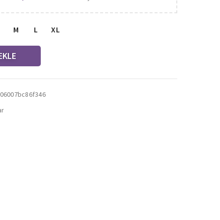
M
L
XL
EKLE
06007bc86f346
ar