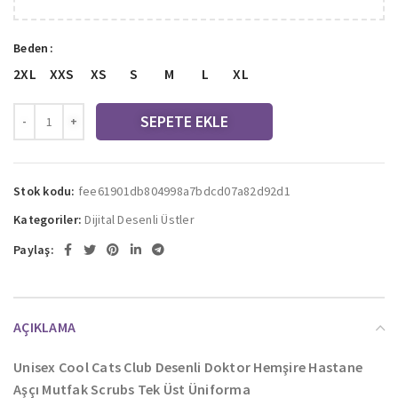
Beden
2XL
XXS
XS
S
M
L
XL
SEPETE EKLE
Stok kodu:
fee61901db804998a7bdcd07a82d92d1
Kategoriler:
Dijital Desenli Üstler
Paylaş:
AÇIKLAMA
Unisex Cool Cats Club Desenli Doktor Hemşire Hastane
Aşçı Mutfak Scrubs Tek Üst Üniforma