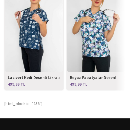
Lacivert Kedi Desenli Likralı
Beyaz Papatyalar Desenli
Üst Forma
Likralı Üst Forma
TL
TL
[html_block id="258"]