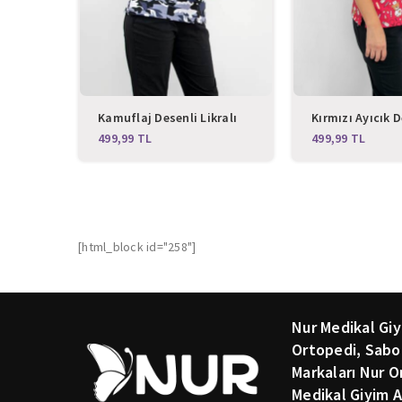
Kamuflaj Desenli Likralı
Kırmızı Ayıcık D
Üst Forma
Likralı Üst For
TL
TL
[html_block id="258"]
Nur Medikal Giy
Ortopedi, Sabo
Markaları Nur O
Medikal Giyim A