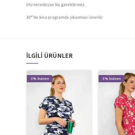
Ütü neredeyse hiç gerektirmez.
30°’de kısa programda yıkanması önerilir.
İLGILI ÜRÜNLER
-5%
-5%