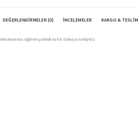
DEĞERLENDIRMELER (0)
İNCELEMELER
KARGO & TESLIM
e olmamasına rağmen pamuksu bir dokuya sahiptir.)