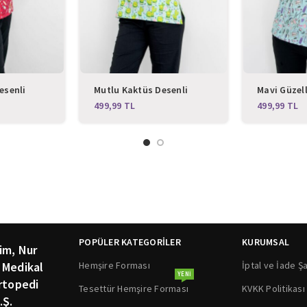
esenli
Mutlu Kaktüs Desenli
Mavi Güzell
ma
Likralı Üst Forma
Likralı Üst
TL
TL
POPÜLER KATEGORİLER
KURUMSAL
im, Nur
Hemşire Forması
İptal ve İade Şa
 Medikal
YENI
rtopedi
Tesettür Hemşire Forması
KVKK Politikası
.Ş.