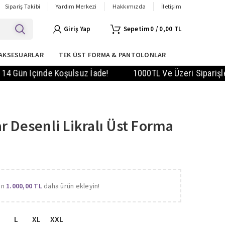
Sipariş Takibi
Yardım Merkezi
Hakkımızda
İletişim
Giriş Yap
0
/
0,00
TL
AKSESUARLAR
TEK ÜST FORMA & PANTOLONLAR
 Içinde Koşulsuz İade!
1000TL Ve Üzeri Siparişlerde KA
r Desenli Likralı Üst Forma
in
1.000,00
TL
daha ürün ekleyin!
L
XL
XXL