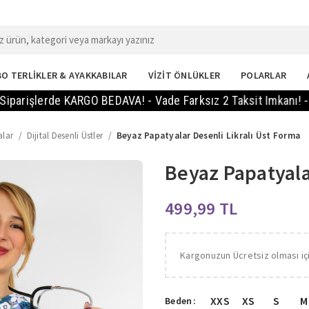
O TERLİKLER & AYAKKABILAR
VİZİT ÖNLÜKLER
POLARLAR
erde KARGO BEDAVA! - Vade Farksız 2 Taksit Imkanı! - 14 Gün
alar
Dijital Desenli Üstler
Beyaz Papatyalar Desenli Likralı Üst Forma
Beyaz Papatyala
TL
Kargonuzun Ücretsiz olması iç
XXS
XS
S
M
Beden