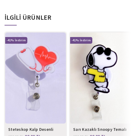
İLGILI ÜRÜNLER
-41%
-41%
Steteskop Kalp Desenli
Sarı Kazaklı Snoopy Temalı
Yoyo Yaka Kartlığı
Yoyo Yaka Kartlığı