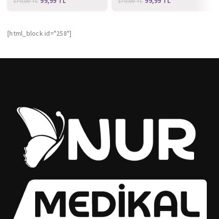
99,99
TL
99,99
TL
170,00
TL
170,00
TL
[html_block id="258"]