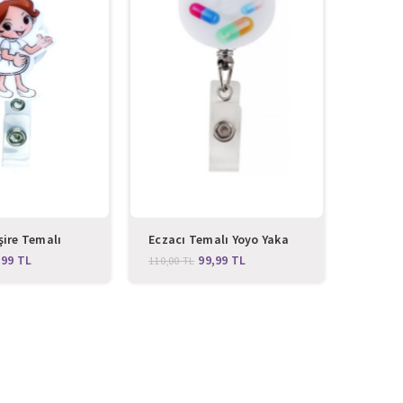
şire Temalı
Eczacı Temalı Yoyo Yaka
Gözlük
artlığı
Kartlığı
Yoyo Ya
,99
TL
99,99
TL
110,00
TL
170,00
T