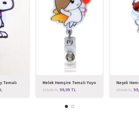
y Temalı
Melek Hemşire Temalı Yoyo
Neşeli Hem
ığı
Yaka Kartlığı
Yoyo Yaka K
L
99,99
TL
99
170,00
TL
170,00
TL