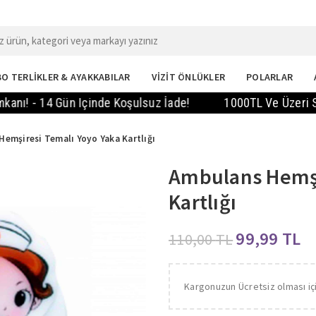
O TERLİKLER & AYAKKABILAR
VİZİT ÖNLÜKLER
POLARLAR
- 14 Gün Içinde Koşulsuz İade!
1000TL Ve Üzeri Sipariş
emşiresi Temalı Yoyo Yaka Kartlığı
Ambulans Hemşi
Kartlığı
99,99
TL
110,00
TL
Kargonuzun Ücretsiz olması iç