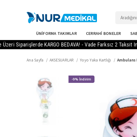
ÜNİFORMA TAKIMLAR
CERRAHİ BONELER
SAB
 Siparişlerde KARGO BEDAVA! - Vade Farksız 2 Taksit Imkanı! 
Ana Sayfa
AKSESUARLAR
Yoyo Yaka Kartlığı
Ambulans H
-9%