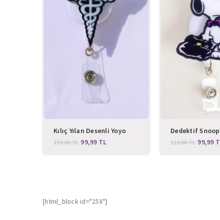
Kılıç Yılan Desenli Yoyo
Dedektif Snoop
Yaka Kartlığı
Yoyo Yaka Kartl
99,99
TL
99,99
T
170,00
TL
110,00
TL
[html_block id="258"]