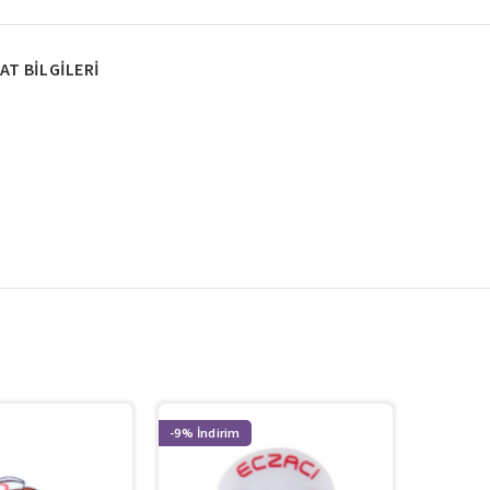
AT BILGILERI
-9%
-41%