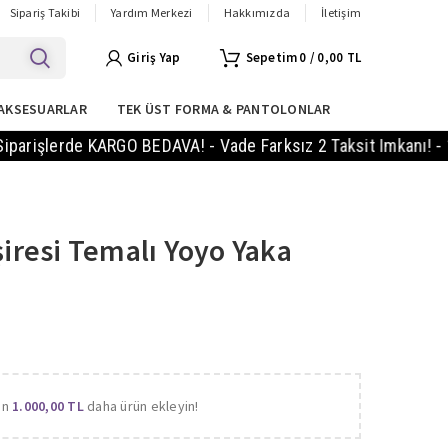
Sipariş Takibi
Yardım Merkezi
Hakkımızda
İletişim
Giriş Yap
0
/
0,00
TL
AKSESUARLAR
TEK ÜST FORMA & PANTOLONLAR
lerde KARGO BEDAVA! - Vade Farksız 2 Taksit Imkanı! - 14 Gü
resi Temalı Yoyo Yaka
in
1.000,00
TL
daha ürün ekleyin!