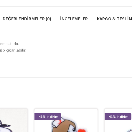
DEĞERLENDIRMELER (0)
İNCELEMELER
KARGO & TESLIM
unmaktadır.
p çıkarılabilir.
-41%
-41%