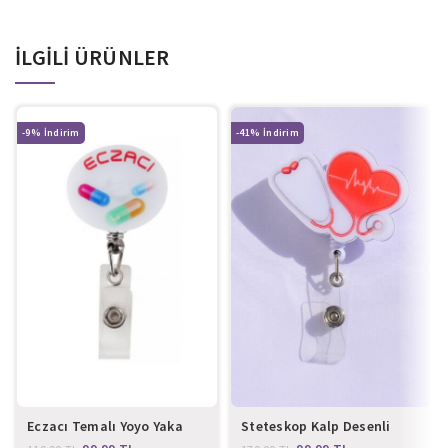
İLGILI ÜRÜNLER
-9%
-41%
Eczacı Temalı Yoyo Yaka
Steteskop Kalp Desenli
Kartlığı
Yoyo Yaka Kartlığı