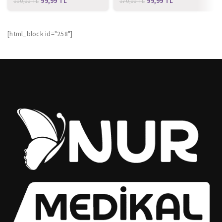
99,99
TL
99,99
TL
110,00
TL
170,00
TL
[html_block id="258"]