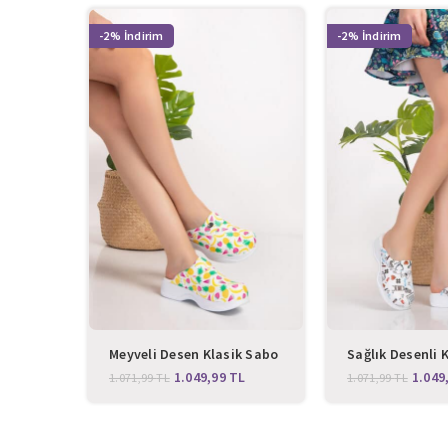
-2%
-2%
Meyveli Desen Klasik Sabo
Sağlık Desenli 
Terlik
Terlik
1.049,99
TL
1.049
1.071,99
TL
1.071,99
TL