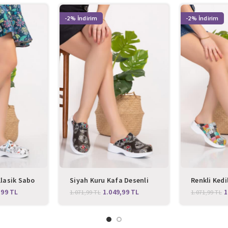
-2%
-2%
Klasik Sabo
Siyah Kuru Kafa Desenli
Renkli Kedi
Klasik Sabo Terlik
Klasik Sabo
,99
TL
1.049,99
TL
1
1.071,99
TL
1.071,99
TL