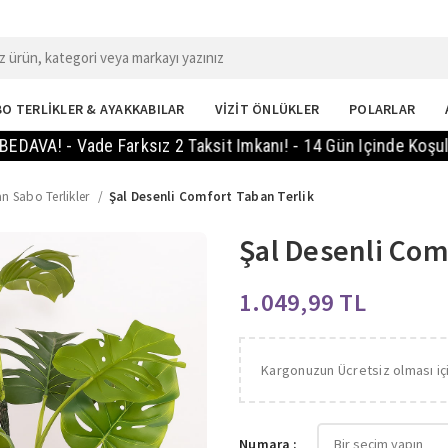
O TERLİKLER & AYAKKABILAR
VİZİT ÖNLÜKLER
POLARLAR
 Vade Farksız 2 Taksit Imkanı! - 14 Gün Içinde Koşulsuz İade
n Sabo Terlikler
Şal Desenli Comfort Taban Terlik
Şal Desenli Com
TL
Kargonuzun Ücretsiz olması iç
Numara