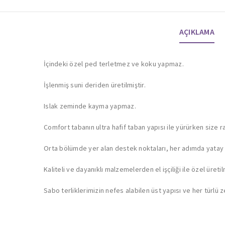
AÇIKLAMA
İçindeki özel ped terletmez ve koku yapmaz.
İşlenmiş suni deriden üretilmiştir.
Islak zeminde kayma yapmaz.
Comfort tabanın ultra hafif taban yapısı ile yürürken size ra
Orta bölümde yer alan destek noktaları, her adımda yatay d
Kaliteli ve dayanıklı malzemelerden el işçiliği ile özel üretilm
Sabo terliklerimizin nefes alabilen üst yapısı ve her türlü