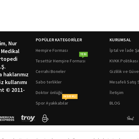
POPÜLER KATEGORİLER
KURUMSAL
im, Nur
Hemşire Forması
İptal ve İade Şa
 Medikal
YENI
rtopedi
Tesettür Hemşire Forması
KVKK Politikası
.Ş.
Cerrahi Boneler
Gizlilik ve Güve
ka haklarımız
siz kullanımı
Sabo terlikler
Mesafeli Satış
ht © 2011-
Doktor önlüğü
İletişim
INDIRIMLI
Spor Ayakkabılar
BLOG