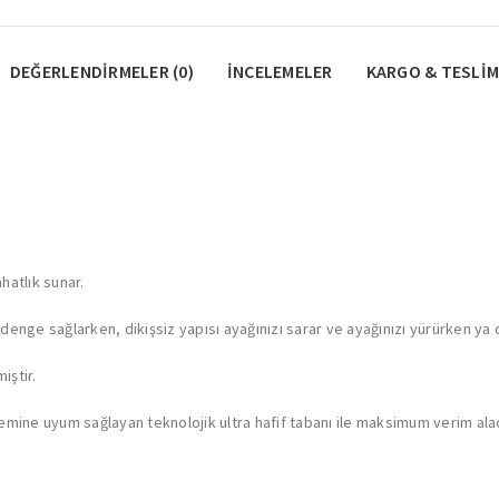
DEĞERLENDIRMELER (0)
İNCELEMELER
KARGO & TESLIM
hatlık sunar.
enge sağlarken, dikişsiz yapısı ayağınızı sarar ve ayağınızı yürürken ya 
iştir.
 zemine uyum sağlayan teknolojik ultra hafif tabanı ile maksimum verim ala