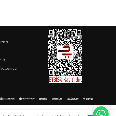
rtları
nlik
 Sözleşmesi
Yardım İster Misiniz?