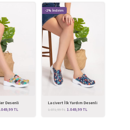
-2%
-2%
ler Desenli
Lacivert İlk Yardım Desenli
Beyaz 
 Terlik
Klasik Sabo Terlik
.049,99
TL
1.049,99
TL
1.071,99
TL
1.071,9