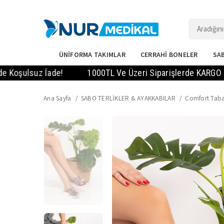
ÜNİFORMA TAKIMLAR
CERRAHİ BONELER
SAB
suz İade!
1000TL Ve Üzeri Siparişlerde KARGO BEDAVA! -
Ana Sayfa
SABO TERLİKLER & AYAKKABILAR
Comfort Taba