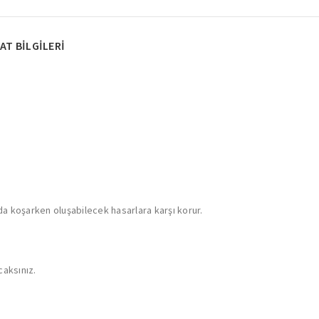
AT BILGILERI
da koşarken oluşabilecek hasarlara karşı korur.
caksınız.