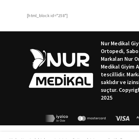
[html_block id="258"]
Nur Medikal Giy
Ortopedi, Sabo
Markaları Nur O
Medikal Giyim A
tescillidir. Mar
saklıdır ve izin
suçtur. Copyrig
2025