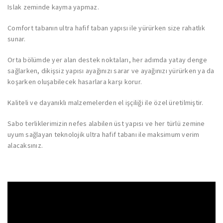
Islak zeminde kayma yapmaz.
Comfort tabanın ultra hafif taban yapısı ile yürürken size rahatlık
sunar.
Orta bölümde yer alan destek noktaları, her adımda yatay denge
sağlarken, dikişsiz yapısı ayağınızı sarar ve ayağınızı yürürken ya da
koşarken oluşabilecek hasarlara karşı korur.
Kaliteli ve dayanıklı malzemelerden el işçiliği ile özel üretilmiştir.
Sabo terliklerimizin nefes alabilen üst yapısı ve her türlü zemine
uyum sağlayan teknolojik ultra hafif tabanı ile maksimum verim
alacaksınız.