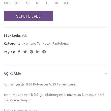
XXS
XS
S
M
L
XL
XXL
SEPETE EKLE
Stok kodu:
Yok
Kategoriler:
Hemşire Terikoton Pantolonlar
Paylaş:
AÇIKLAMA
Kumaş İçeriği: %65 Polyester %35 Pamuk içerir.
Terletmeyen ve sık ütü gerektirmeyen TERİKOTON kumaştan özel
olarak üretilmiştir.
Solma çekme yapmaz.