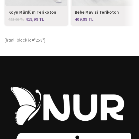
Koyu Mürdüm Terikoton
Bebe Mavisi Terikoton
Tek Alt Pantolon
Pantolon
419,99
TL
TL
423,99
TL
[html_block id="258"]