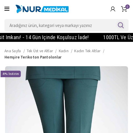
0
kanı! - 14 Gün Içinde Koşulsuz İade!
1000TL Ve Üzeri S
Ana Sayfa
Tek Üst ve Altlar
Kadın
Kadın Tek Altlar
Hemşire Terikoton Pantolonlar
-8%