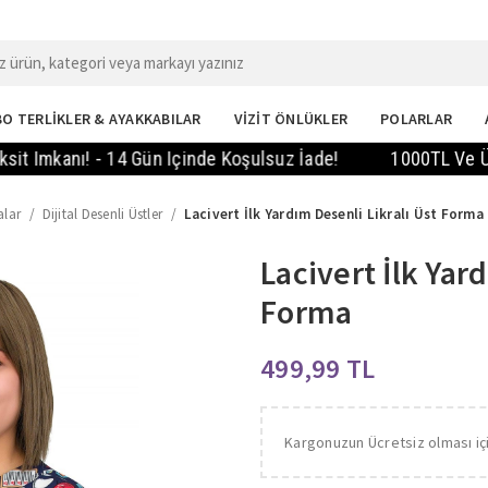
O TERLİKLER & AYAKKABILAR
VİZİT ÖNLÜKLER
POLARLAR
anı! - 14 Gün Içinde Koşulsuz İade!
1000TL Ve Üzeri Si
alar
Dijital Desenli Üstler
Lacivert İlk Yardım Desenli Likralı Üst Forma
Lacivert İlk Yar
Forma
TL
Kargonuzun Ücretsiz olması iç