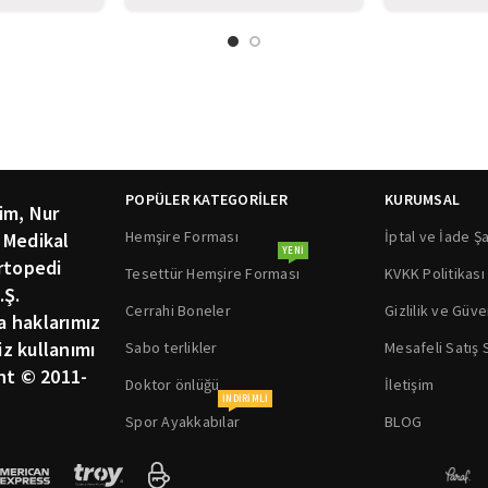
POPÜLER KATEGORİLER
KURUMSAL
im, Nur
Hemşire Forması
İptal ve İade Şa
 Medikal
YENI
rtopedi
Tesettür Hemşire Forması
KVKK Politikası
.Ş.
Cerrahi Boneler
Gizlilik ve Güve
ka haklarımız
siz kullanımı
Sabo terlikler
Mesafeli Satış
ht © 2011-
Doktor önlüğü
İletişim
INDIRIMLI
Spor Ayakkabılar
BLOG