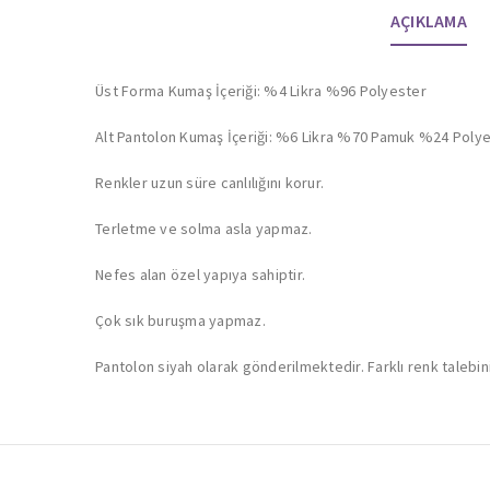
AÇIKLAMA
Üst Forma Kumaş İçeriği: %4 Likra %96 Polyester
Alt Pantolon Kumaş İçeriği: %6 Likra %70 Pamuk %24 Poly
Renkler uzun süre canlılığını korur.
Terletme ve solma asla yapmaz.
Nefes alan özel yapıya sahiptir.
Çok sık buruşma yapmaz.
Pantolon siyah olarak gönderilmektedir. Farklı renk talebiniz