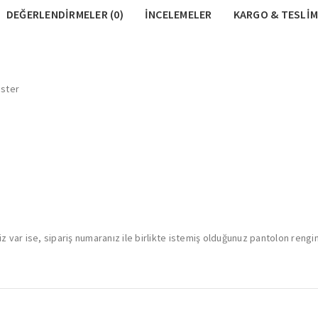
DEĞERLENDIRMELER (0)
İNCELEMELER
KARGO & TESLIM
ester
 var ise, sipariş numaranız ile birlikte istemiş olduğunuz pantolon rengini 