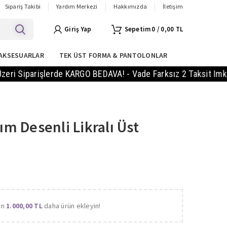
Sipariş Takibi
Yardım Merkezi
Hakkımızda
İletişim
Giriş Yap
0
/
0,00
TL
AKSESUARLAR
TEK ÜST FORMA & PANTOLONLAR
parişlerde KARGO BEDAVA! - Vade Farksız 2 Taksit Imkanı! - 
dım Desenli Likralı Üst
in
1.000,00
TL
daha ürün ekleyin!