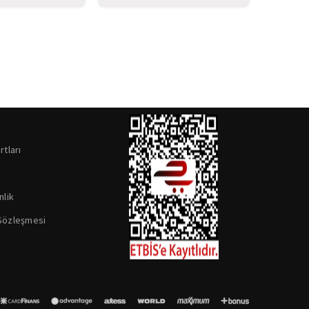
rtları
nlik
 Sözleşmesi