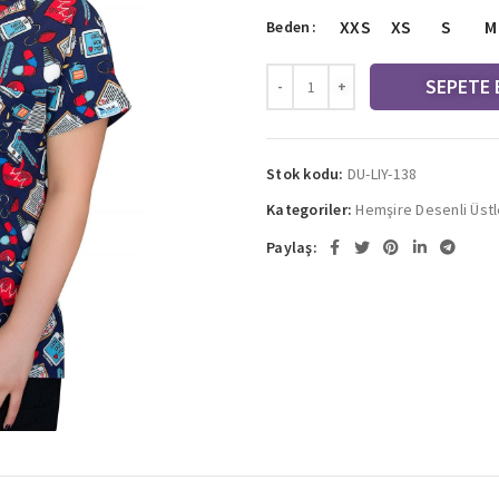
XXS
XS
S
M
Beden
SEPETE 
Stok kodu:
DU-LIY-138
Kategoriler:
Hemşire Desenli Üstl
Paylaş: