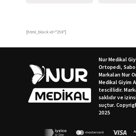
[html_block id="258"]
Nur Medikal Giy
Ortopedi, Sabo
Markaları Nur O
Medikal Giyim A
tescillidir. Mar
saklıdır ve izin
suçtur. Copyrig
2025