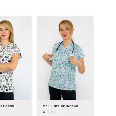
a Desenli
Mavi Güzellik Desenli
Cupcak
 Forma
Likralı Üst Forma
Likral
TL