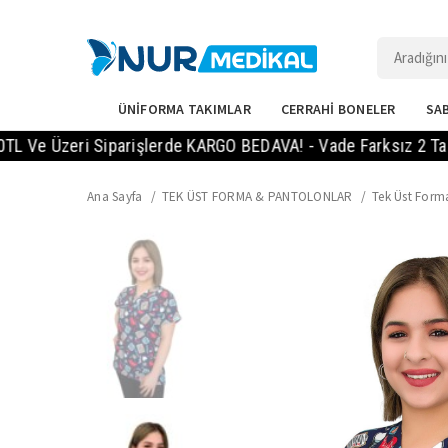
ÜNİFORMA TAKIMLAR
CERRAHİ BONELER
SAB
Üzeri Siparişlerde KARGO BEDAVA! - Vade Farksız 2 Taksit Imk
Ana Sayfa
TEK ÜST FORMA & PANTOLONLAR
Tek Üst Form