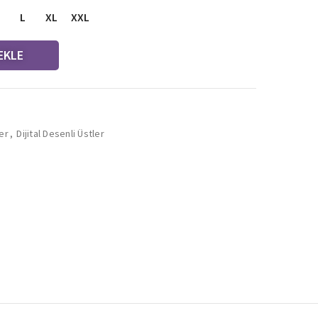
L
XL
XXL
EKLE
er
,
Dijital Desenli Üstler