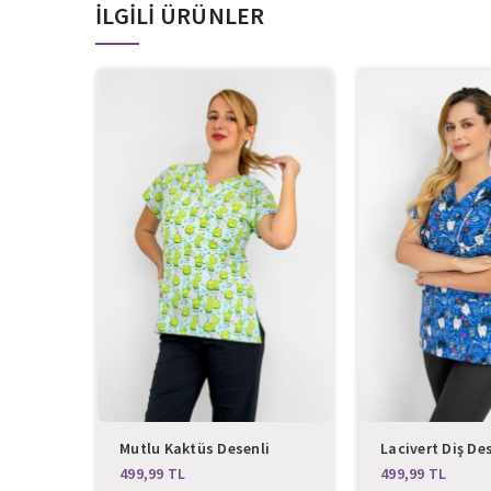
İLGILI ÜRÜNLER
Mutlu Kaktüs Desenli
Lacivert Diş Des
Likralı Üst Forma
Üst Forma
TL
TL