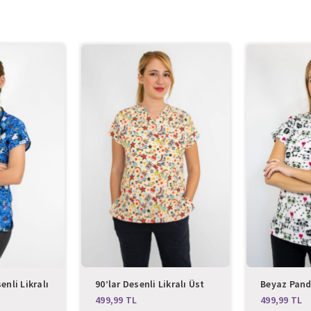
enli Likralı
90’lar Desenli Likralı Üst
Beyaz Pand
Forma
Likralı Üst
TL
TL