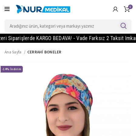
0
iparişlerde KARGO BEDAVA! - Vade Farksız 2 Taksit Imkanı! - 
Ana Sayfa
CERRAHİ BONELER
-14%