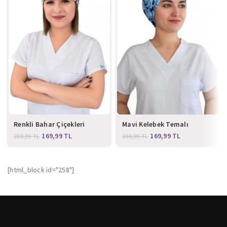
Renkli Bahar Çiçekleri
Mavi Kelebek Temalı
Desenli Cerrahi Bone
Cerrahi Bone
169,99
TL
169,99
TL
208,99
TL
188,99
TL
[html_block id="258"]