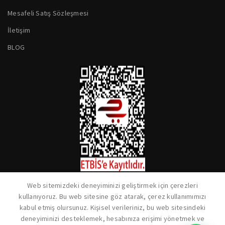
Mesafeli Satış Sözleşmesi
İletişim
BLOG
Web sitemizdeki deneyiminizi geliştirmek için çerezleri
kullanıyoruz. Bu web sitesine göz atarak, çerez kullanımımızı
kabul etmiş olursunuz. Kişisel verileriniz, bu web sitesindeki
deneyiminizi desteklemek, hesabınıza erişimi yönetmek ve