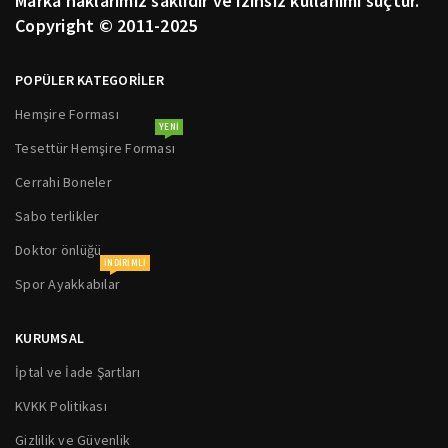
Marka haklarımız saklıdır ve izinsiz kullanımı suçtur.
Copyright © 2011-2025
POPÜLER KATEGORİLER
Hemşire Forması
YENI
Tesettür Hemşire Forması
Cerrahi Boneler
Sabo terlikler
Doktor önlüğü
INDIRIMLI
Spor Ayakkabılar
KURUMSAL
İptal ve İade Şartları
KVKK Politikası
Gizlilik ve Güvenlik