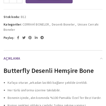
Stok kodu:
B12
Kategoriler:
CERRAHİ BONELER
,
Desenli Boneler
,
Unisex Cerrahi
Boneler
Paylaş:
AÇIKLAMA
Butterfly Desenli Hemşire Bone
Kafaya oturan ,arkadan lastikli bağlanır şekilde üretildi.
Her türlü üniforma üzerine takılabilir.
Bonenin içinde, alın kısmında %100 Pamuklu Özel Ter Bezi Vardır.
Kumaş renkleri oldukça canlıdır. Solma çekme yapmaz.