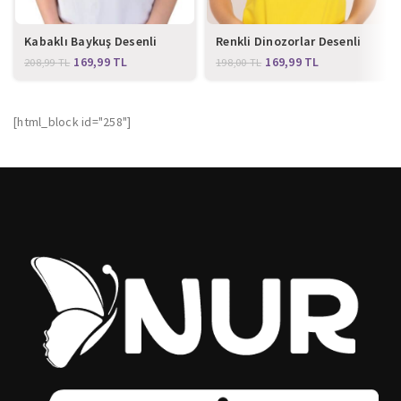
Kabaklı Baykuş Desenli
Renkli Dinozorlar Desenli
Cerrahi Bone
Cerrahi Bone
169,99
TL
169,99
TL
208,99
TL
198,00
TL
[html_block id="258"]