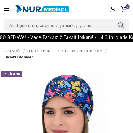
0
DAVA! - Vade Farksız 2 Taksit Imkanı! - 14 Gün Içinde Koşuls
Ana Sayfa
CERRAHİ BONELER
Unisex Cerrahi Boneler
Desenli Boneler
-14%