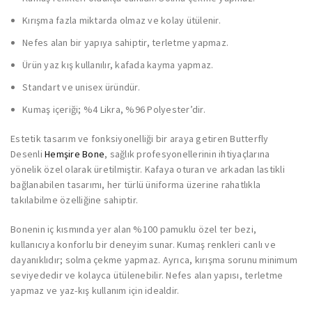
Kırışma fazla miktarda olmaz ve kolay ütülenir.
Nefes alan bir yapıya sahiptir, terletme yapmaz.
Ürün yaz kış kullanılır, kafada kayma yapmaz.
Standart ve unisex üründür.
Kumaş içeriği; %4 Likra, %96 Polyester’dir.
Estetik tasarım ve fonksiyonelliği bir araya getiren Butterfly
Desenli
Hemşire Bone
, sağlık profesyonellerinin ihtiyaçlarına
yönelik özel olarak üretilmiştir. Kafaya oturan ve arkadan lastikli
bağlanabilen tasarımı, her türlü üniforma üzerine rahatlıkla
takılabilme özelliğine sahiptir.
Bonenin iç kısmında yer alan %100 pamuklu özel ter bezi,
kullanıcıya konforlu bir deneyim sunar. Kumaş renkleri canlı ve
dayanıklıdır; solma çekme yapmaz. Ayrıca, kırışma sorunu minimum
seviyededir ve kolayca ütülenebilir. Nefes alan yapısı, terletme
yapmaz ve yaz-kış kullanım için idealdir.