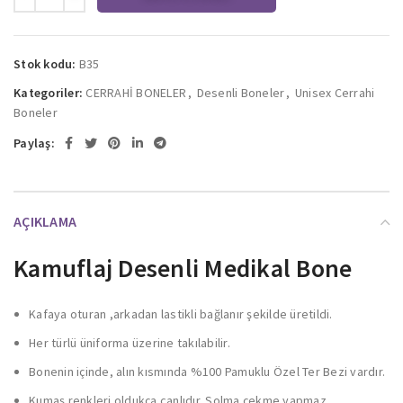
Stok kodu:
B35
Kategoriler:
CERRAHİ BONELER
,
Desenli Boneler
,
Unisex Cerrahi
Boneler
Paylaş:
AÇIKLAMA
Kamuflaj Desenli Medikal Bone
Kafaya oturan ,arkadan lastikli bağlanır şekilde üretildi.
Her türlü üniforma üzerine takılabilir.
Bonenin içinde, alın kısmında %100 Pamuklu Özel Ter Bezi vardır.
Kumaş renkleri oldukça canlıdır. Solma çekme yapmaz.