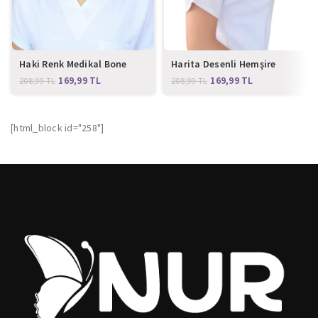
Haki Renk Medikal Bone
Harita Desenli Hemşire
Bone
169,99
TL
169,99
TL
208,99
TL
208,99
TL
[html_block id="258"]