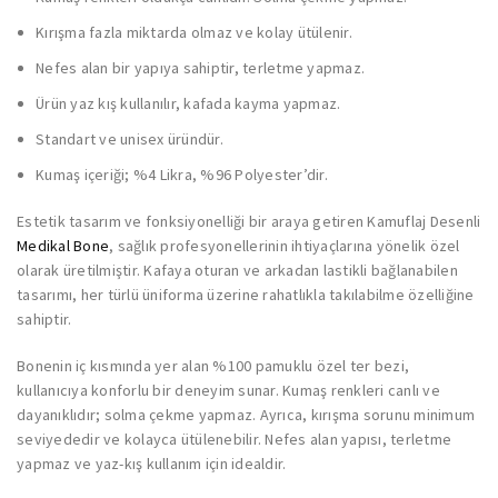
Kırışma fazla miktarda olmaz ve kolay ütülenir.
Nefes alan bir yapıya sahiptir, terletme yapmaz.
Ürün yaz kış kullanılır, kafada kayma yapmaz.
Standart ve unisex üründür.
Kumaş içeriği; %4 Likra, %96 Polyester’dir.
Estetik tasarım ve fonksiyonelliği bir araya getiren Kamuflaj Desenli
Medikal Bone
, sağlık profesyonellerinin ihtiyaçlarına yönelik özel
olarak üretilmiştir. Kafaya oturan ve arkadan lastikli bağlanabilen
tasarımı, her türlü üniforma üzerine rahatlıkla takılabilme özelliğine
sahiptir.
Bonenin iç kısmında yer alan %100 pamuklu özel ter bezi,
kullanıcıya konforlu bir deneyim sunar. Kumaş renkleri canlı ve
dayanıklıdır; solma çekme yapmaz. Ayrıca, kırışma sorunu minimum
seviyededir ve kolayca ütülenebilir. Nefes alan yapısı, terletme
yapmaz ve yaz-kış kullanım için idealdir.