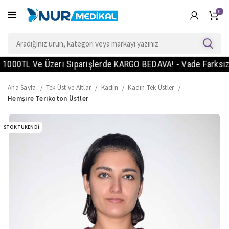
0
0TL Ve Üzeri Siparişlerde KARGO BEDAVA! - Vade Farksız 2 Ta
Ana Sayfa
Tek Üst ve Altlar
Kadın
Kadın Tek Üstler
Hemşire Terikoton Üstler
STOK TÜKENDI