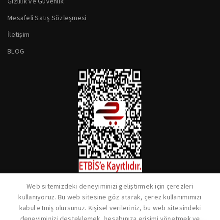
Gizlilik ve Güvenlik
Mesafeli Satış Sözleşmesi
İletişim
BLOG
Web sitemizdeki deneyiminizi geliştirmek için çerezleri
kullanıyoruz. Bu web sitesine göz atarak, çerez kullanımımızı
kabul etmiş olursunuz. Kişisel verileriniz, bu web sitesindeki
deneyiminizi desteklemek, hesabınıza erişimi yönetmek ve