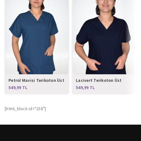
Petrol Mavisi Terikoton Üst
Lacivert Terikoton Üst
Forma
Forma
TL
TL
[html_block id="258"]