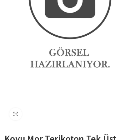
Büyütmek için tıklayın
Koyu Mor Terikoton Tek Üst