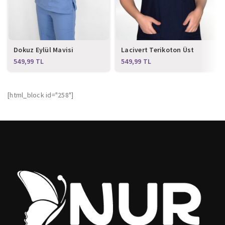
Dokuz Eylül Mavisi
Lacivert Terikoton Üst
Terikoton Üst Forma
Forma
TL
TL
[html_block id="258"]