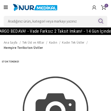
0
O BEDAVA! - Vade Farksız 2 Taksit Imkanı! - 14 Gün Içinde Ko
Ana Sayfa
Tek Üst ve Altlar
Kadın
Kadın Tek Üstler
Hemşire Terikoton Üstler
STOK TÜKENDI