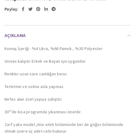
Paylaş:
AÇIKLAMA
Kumaş İçeriği : %4 Likra, %66 Pamuk , %30 Polyester
Unisex kalıptır Erkek ve Bayan için uygundur.
Renkler uzun süre canlılığını korur.
Terletme ve solma asla yapmaz.
Nefes alan özel yapıya sahiptir.
30°’de kısa programda yıkanması önerilir.
Zarf yaka model ,ikisi etek bölümünde biri de göğüs bölümünde
olmak üzere üç adet cebi bulunur.