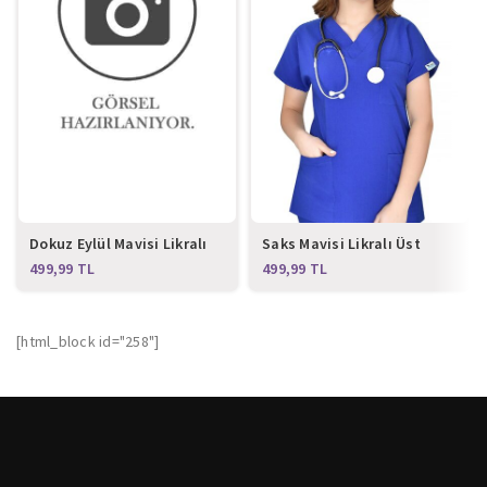
Dokuz Eylül Mavisi Likralı
Saks Mavisi Likralı Üst
Üst Forma
Forma
TL
TL
[html_block id="258"]