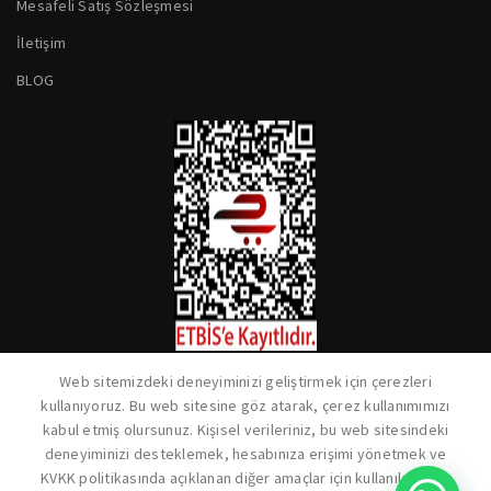
Mesafeli Satış Sözleşmesi
İletişim
BLOG
Web sitemizdeki deneyiminizi geliştirmek için çerezleri
kullanıyoruz. Bu web sitesine göz atarak, çerez kullanımımızı
kabul etmiş olursunuz. Kişisel verileriniz, bu web sitesindeki
deneyiminizi desteklemek, hesabınıza erişimi yönetmek ve
KVKK politikasında açıklanan diğer amaçlar için kullanılacaktır.