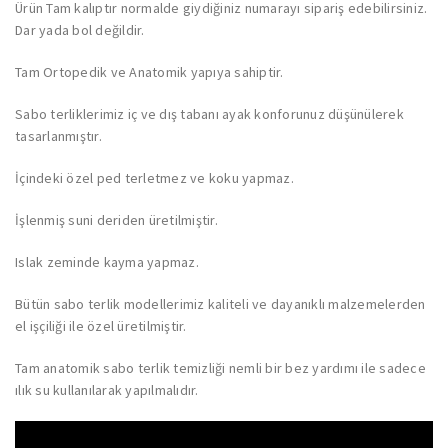
Ürün Tam kalıptır normalde giydiğiniz numarayı sipariş edebilirsiniz.
Dar yada bol değildir.
Tam Ortopedik ve Anatomik yapıya sahiptir.
Sabo terliklerimiz iç ve dış tabanı ayak konforunuz düşünülerek
tasarlanmıştır.
İçindeki özel ped terletmez ve koku yapmaz.
İşlenmiş suni deriden üretilmiştir.
Islak zeminde kayma yapmaz.
Bütün sabo terlik modellerimiz kaliteli ve dayanıklı malzemelerden
el işçiliği ile özel üretilmiştir.
Tam anatomik sabo terlik temizliği nemli bir bez yardımı ile sadece
ılık su kullanılarak yapılmalıdır.