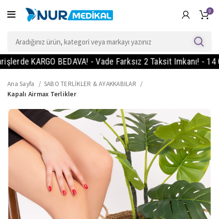
0
de KARGO BEDAVA! - Vade Farksız 2 Taksit Imkanı! - 14 Gün I
Ana Sayfa
SABO TERLİKLER & AYAKKABILAR
Kapalı Airmax Terlikler