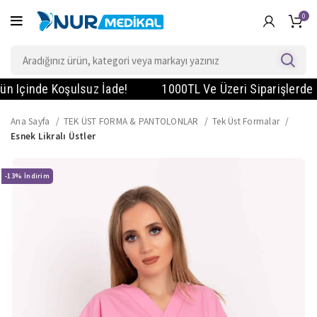
0
çinde Koşulsuz İade!
1000TL Ve Üzeri Siparişlerde KARG
Ana Sayfa
TEK ÜST FORMA & PANTOLONLAR
Tek Üst Formalar
Esnek Likralı Üstler
-13%