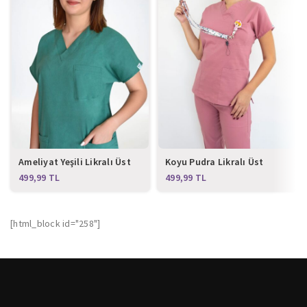
Ameliyat Yeşili Likralı Üst
Koyu Pudra Likralı Üst
Forma
Forma
TL
TL
[html_block id="258"]