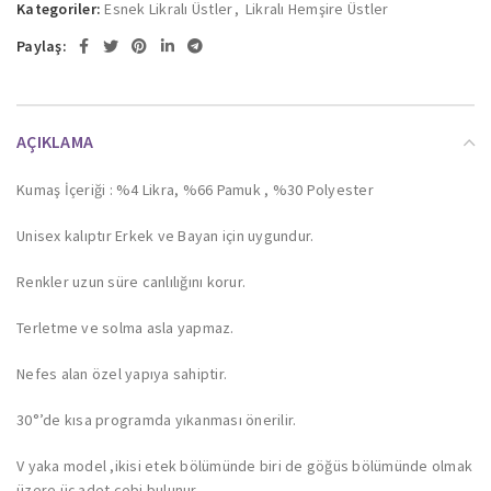
Kategoriler:
Esnek Likralı Üstler
,
Likralı Hemşire Üstler
Paylaş:
AÇIKLAMA
Kumaş İçeriği : %4 Likra, %66 Pamuk , %30 Polyester
Unisex kalıptır Erkek ve Bayan için uygundur.
Renkler uzun süre canlılığını korur.
Terletme ve solma asla yapmaz.
Nefes alan özel yapıya sahiptir.
30°’de kısa programda yıkanması önerilir.
V yaka model ,ikisi etek bölümünde biri de göğüs bölümünde olmak
üzere üç adet cebi bulunur.