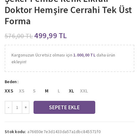
Doktor Hemşire Cerrahi Tek Üst
Forma
499,99
TL
576,00
TL
Kargonuzun Ücretsiz olması için
1.000,00
TL
daha ürün
ekleyin!
Beden
XXS
XS
S
M
L
XL
XXL
SEPETE EKLE
Stok kodu:
a76650e7e3d1433da57a1dbc845571f0