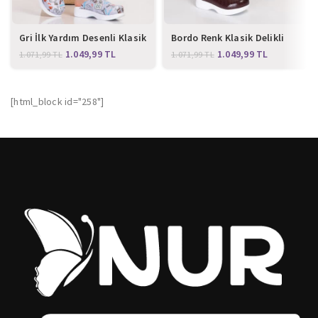
Gri İlk Yardım Desenli Klasik
Bordo Renk Klasik Delikli
Sabo Terlik
Bayan Ortopedik Sabo
1.049,99
TL
1.049,99
TL
1.071,99
TL
1.071,99
TL
Terlik 101
[html_block id="258"]