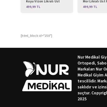
Koyu Vizon Likralı Üst
Mor Likralı Üst
Forma
TL
TL
[html_block id="258"]
Nur Medikal Giy
Ortopedi, Sabo
Markaları Nur O
Medikal Giyim A
tescillidir. Mar
saklıdır ve izin
suçtur. Copyrig
2025