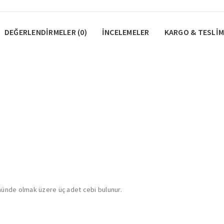
DEĞERLENDIRMELER (0)
İNCELEMELER
KARGO & TESLIM
münde olmak üzere üç adet cebi bulunur.