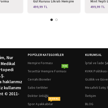
 Forma
Gül Kurusu Likralı Hemşire
Mint Yeşili 
Üst Forma
Forma
TL
TL
POPÜLER KATEGORİLER
KURUMSAL
im, Nur
Hemşire Forması
İptal ve İade Şa
 Medikal
YENI
rtopedi
Tesettür Hemşire Forması
KVKK Politikası
.Ş.
Cerrahi Boneler
Gizlilik ve Güve
ka haklarımız
siz kullanımı
Sabo terlikler
Mesafeli Satış
ht © 2011-
Doktor önlüğü
İletişim
INDIRIMLI
Spor Ayakkabılar
BLOG