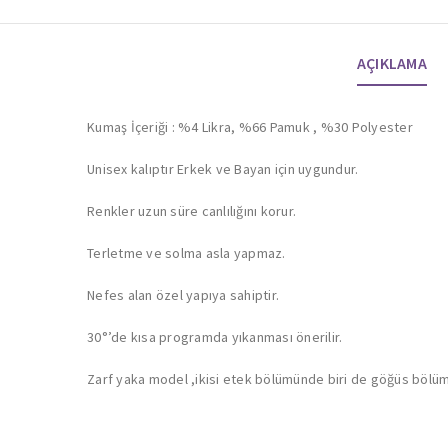
AÇIKLAMA
Kumaş İçeriği : %4 Likra, %66 Pamuk , %30 Polyester
Unisex kalıptır Erkek ve Bayan için uygundur.
Renkler uzun süre canlılığını korur.
Terletme ve solma asla yapmaz.
Nefes alan özel yapıya sahiptir.
30°’de kısa programda yıkanması önerilir.
Zarf yaka model ,ikisi etek bölümünde biri de göğüs bölü