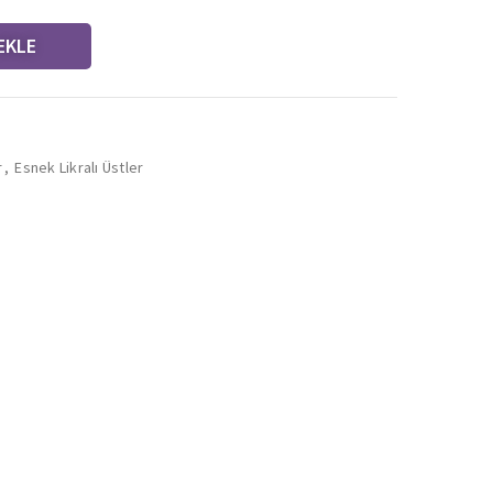
EKLE
r
,
Esnek Likralı Üstler