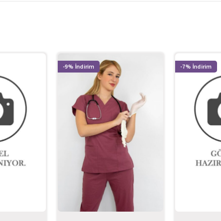
-9%
-7%