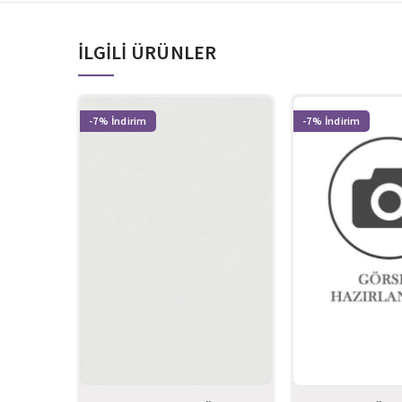
İLGILI ÜRÜNLER
-7%
-7%