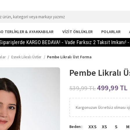
O TERLİKLER & AYAKKABILAR
VİZİT ÖNLÜKLER
POLARLAR
lerde KARGO BEDAVA! - Vade Farksız 2 Taksit Imkanı! - 14 Gün
alar
Esnek Likralı Üstler
Pembe Likralı Üst Forma
Pembe Likralı Ü
499,99
TL
539,99
TL
Kargonuzun Ücretsiz olması iç
XXS
XS
S
M
Beden