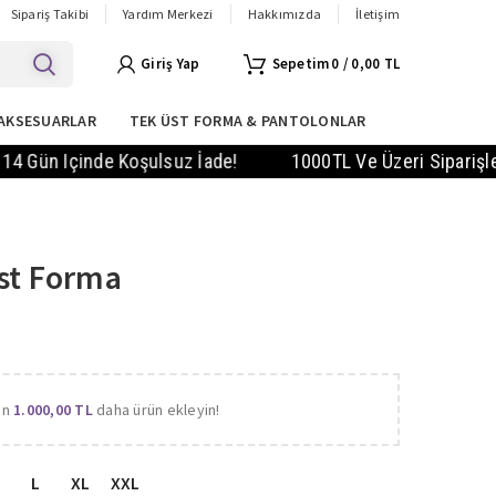
Sipariş Takibi
Yardım Merkezi
Hakkımızda
İletişim
Giriş Yap
0
/
0,00
TL
AKSESUARLAR
TEK ÜST FORMA & PANTOLONLAR
 Içinde Koşulsuz İade!
1000TL Ve Üzeri Siparişlerde KA
st Forma
in
1.000,00
TL
daha ürün ekleyin!
L
XL
XXL