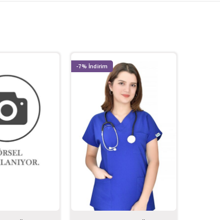
-7%
-7%