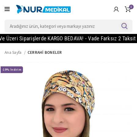
0
eri Siparişlerde KARGO BEDAVA! - Vade Farksız 2 Taksit Imka
Ana Sayfa
CERRAHİ BONELER
-19%