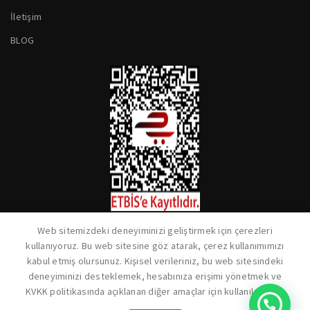
İletişim
BLOG
Web sitemizdeki deneyiminizi geliştirmek için çerezleri
kullanıyoruz. Bu web sitesine göz atarak, çerez kullanımımızı
kabul etmiş olursunuz. Kişisel verileriniz, bu web sitesindeki
deneyiminizi desteklemek, hesabınıza erişimi yönetmek ve
KVKK politikasında açıklanan diğer amaçlar için kullanılacaktır.