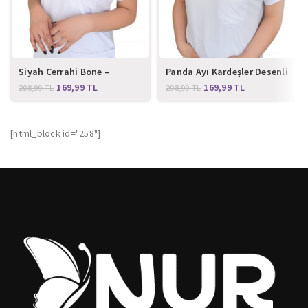
Siyah Cerrahi Bone –
Panda Ayı Kardeşler Desenli
Atatürk İmzalı
Cerrahi Bone
169,99
TL
169,99
TL
208,99
TL
208,99
TL
[html_block id="258"]