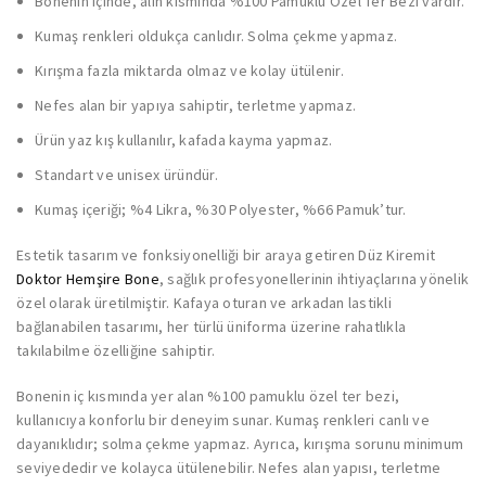
Bonenin içinde, alın kısmında %100 Pamuklu Özel Ter Bezi vardır.
Kumaş renkleri oldukça canlıdır. Solma çekme yapmaz.
Kırışma fazla miktarda olmaz ve kolay ütülenir.
Nefes alan bir yapıya sahiptir, terletme yapmaz.
Ürün yaz kış kullanılır, kafada kayma yapmaz.
Standart ve unisex üründür.
Kumaş içeriği; %4 Likra, %30 Polyester, %66 Pamuk’tur.
Estetik tasarım ve fonksiyonelliği bir araya getiren Düz Kiremit
Doktor Hemşire Bone
, sağlık profesyonellerinin ihtiyaçlarına yönelik
özel olarak üretilmiştir. Kafaya oturan ve arkadan lastikli
bağlanabilen tasarımı, her türlü üniforma üzerine rahatlıkla
takılabilme özelliğine sahiptir.
Bonenin iç kısmında yer alan %100 pamuklu özel ter bezi,
kullanıcıya konforlu bir deneyim sunar. Kumaş renkleri canlı ve
dayanıklıdır; solma çekme yapmaz. Ayrıca, kırışma sorunu minimum
seviyededir ve kolayca ütülenebilir. Nefes alan yapısı, terletme