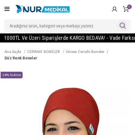
0
00TL Ve Üzeri Siparişlerde KARGO BEDAVA! - Vade Farksız 2 Ta
Ana Sayfa
CERRAHİ BONELER
Unisex Cerrahi Boneler
Düz Renk Boneler
-19%