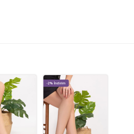
-2%
-2%