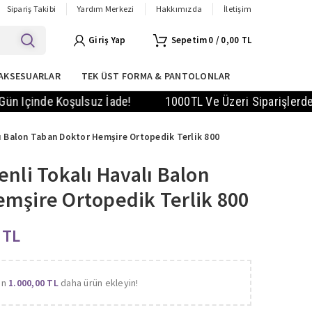
Sipariş Takibi
Yardım Merkezi
Hakkımızda
İletişim
Giriş Yap
0
/
0,00
TL
AKSESUARLAR
TEK ÜST FORMA & PANTOLONLAR
nde Koşulsuz İade!
1000TL Ve Üzeri Siparişlerde KARGO B
lı Balon Taban Doktor Hemşire Ortopedik Terlik 800
enli Tokalı Havalı Balon
mşire Ortopedik Terlik 800
9
TL
in
1.000,00
TL
daha ürün ekleyin!