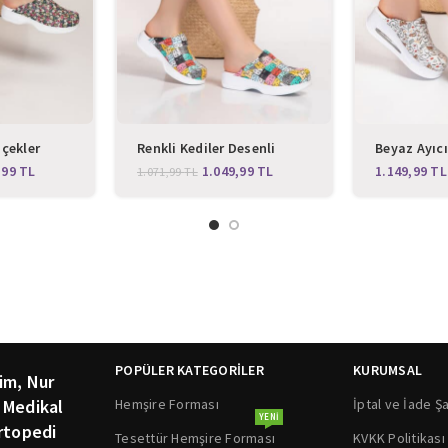
çekler
Renkli Kediler Desenli
Beyaz Ayıcı
Sabo Terlik
Klasik Sabo Terlik
Kapalı Air
,99
TL
1.049,99
TL
TL
1.071,99
TL
Terlik
POPÜLER KATEGORİLER
KURUMSAL
im, Nur
Hemşire Forması
İptal ve İade Şa
 Medikal
YENI
rtopedi
Tesettür Hemşire Forması
KVKK Politikası