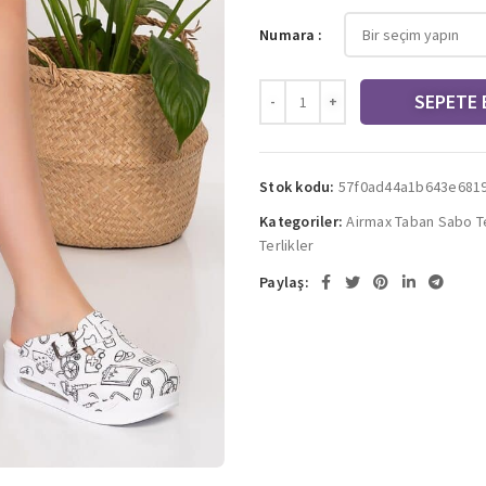
Numara
SEPETE 
Stok kodu:
57f0ad44a1b643e681
Kategoriler:
Airmax Taban Sabo Te
Terlikler
Paylaş: