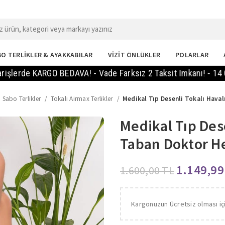
O TERLİKLER & AYAKKABILAR
VİZİT ÖNLÜKLER
POLARLAR
 KARGO BEDAVA! - Vade Farksız 2 Taksit Imkanı! - 14 Gün Içi
 Sabo Terlikler
Tokalı Airmax Terlikler
Medikal Tıp Desenli Tokalı Hava
Medikal Tıp Des
Taban Doktor He
1.149,9
1.600,00
TL
Kargonuzun Ücretsiz olması iç