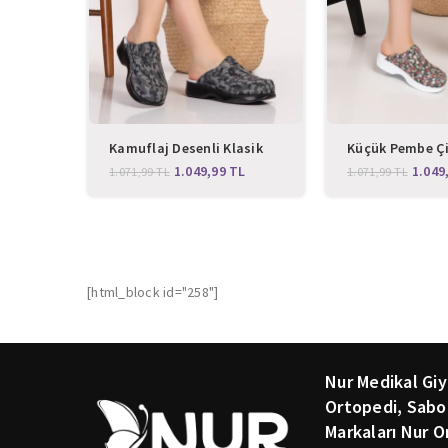
Kamuflaj Desenli Klasik
Küçük Pembe Çi
Sabo Terlik
Desenli Klasik 
1.049,99
TL
1.049
1.071,99
TL
1.071,99
TL
[html_block id="258"]
Nur Medikal Giy
Ortopedi, Sabo
Markaları Nur O