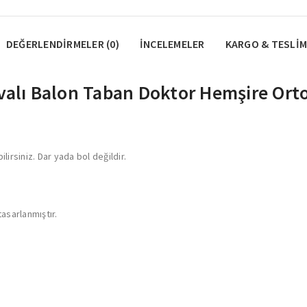
DEĞERLENDIRMELER (0)
İNCELEMELER
KARGO & TESLIM
valı Balon Taban Doktor Hemşire Orto
lirsiniz. Dar yada bol değildir.
asarlanmıştır.