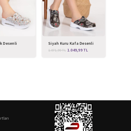
k Desenli
Siyah Kuru Kafa Desenli
Doktor
max Bayan Sabo
Klasik Sabo Terlik
Sabo T
1.049,99
TL
1.071,99
TL
1.071,9
rtları