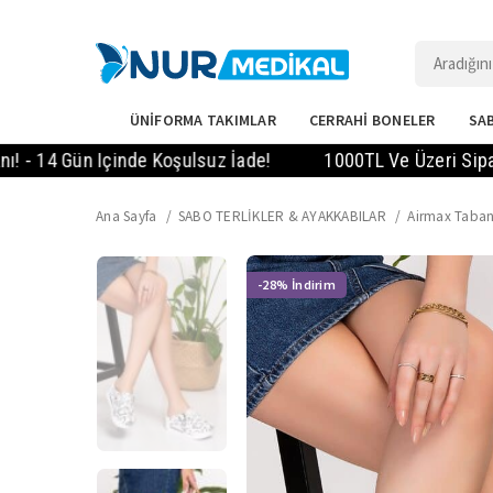
ÜNİFORMA TAKIMLAR
CERRAHİ BONELER
SAB
Gün Içinde Koşulsuz İade!
1000TL Ve Üzeri Siparişlerde
Ana Sayfa
SABO TERLİKLER & AYAKKABILAR
Airmax Taban
-28%