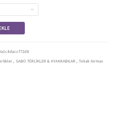
EKLE
9a1c4daccf72d8
rlikler
,
SABO TERLİKLER & AYAKKABILAR
,
Tokalı Airmax