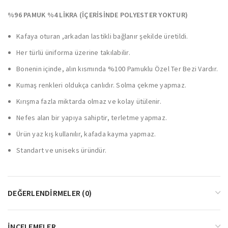
%96 PAMUK %4 LİKRA (İÇERİSİNDE POLYESTER YOKTUR)
Kafaya oturan ,arkadan lastikli bağlanır şekilde üretildi.
Her türlü üniforma üzerine takılabilir.
Bonenin içinde, alın kısmında %100 Pamuklu Özel Ter Bezi Vardır.
Kumaş renkleri oldukça canlıdır. Solma çekme yapmaz.
Kırışma fazla miktarda olmaz ve kolay ütülenir.
Nefes alan bir yapıya sahiptir, terletme yapmaz.
Ürün yaz kış kullanılır, kafada kayma yapmaz.
Standart ve uniseks üründür.
DEĞERLENDIRMELER (0)
İNCELEMELER