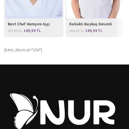
Best Chef Hemşire Aşçı
Kabaklı Baykuş Desenli
Bone
Cerrahi Bone
169,99
TL
169,99
TL
197,99
TL
208,99
TL
[html_block id="258"]