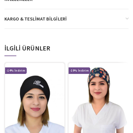
KARGO & TESLIMAT BILGILERI
İLGILI ÜRÜNLER
-14%
-19%