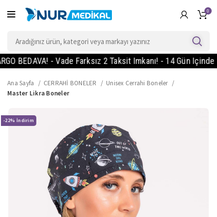
0
BEDAVA! - Vade Farksız 2 Taksit Imkanı! - 14 Gün Içinde Koşu
Ana Sayfa
CERRAHİ BONELER
Unisex Cerrahi Boneler
Master Likra Boneler
-22%