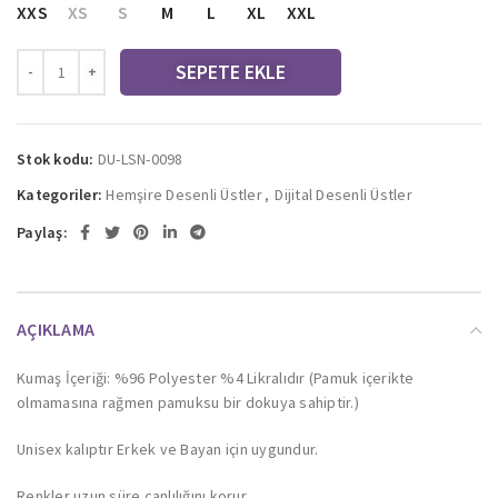
XXS
XS
S
M
L
XL
XXL
SEPETE EKLE
Stok kodu:
DU-LSN-0098
Kategoriler:
Hemşire Desenli Üstler
,
Dijital Desenli Üstler
Paylaş:
AÇIKLAMA
Kumaş İçeriği: %96 Polyester %4 Likralıdır (Pamuk içerikte
olmamasına rağmen pamuksu bir dokuya sahiptir.)
Unisex kalıptır Erkek ve Bayan için uygundur.
Renkler uzun süre canlılığını korur.