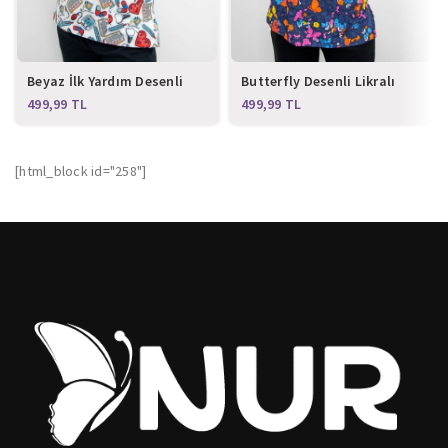
Beyaz İlk Yardım Desenli
Butterfly Desenli Likralı
Likralı Üst Forma
Üst Forma
TL
TL
[html_block id="258"]