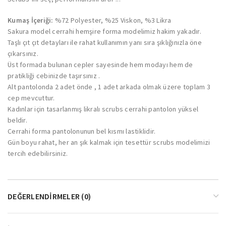
Kumaş İçeriği:
%72 Polyester, %25 Viskon, %3 Likra
Sakura model cerrahi hemşire forma modelimiz hakim yakadır.
Taşlı çıt çıt detayları ile rahat kullanımın yanı sıra şıklığınızla öne
çıkarsınız.
Üst formada bulunan cepler sayesinde hem modayı hem de
pratikliği cebinizde taşırsınız .
Alt pantolonda 2 adet önde , 1 adet arkada olmak üzere toplam 3
cep mevcuttur.
Kadınlar için tasarlanmış likralı scrubs cerrahi pantolon yüksel
beldir.
Cerrahi forma pantolonunun bel kısmı lastiklidir.
Gün boyu rahat, her an şık kalmak için tesettür scrubs modelimizi
tercih edebilirsiniz.
DEĞERLENDIRMELER (0)