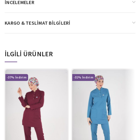
İNCELEMELER
KARGO & TESLIMAT BILGILERI
İLGILI ÜRÜNLER
-37%
-31%