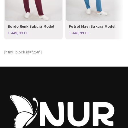
Bordo Renk Sakura Model
Petrol Mavi Sakura Model
Tesettür Doktor Hemşire
Tesettür Doktor Hemşire
TL
TL
Scrubs Üniforma Takımı
Scrubs Üniforma Takımı
[html_block id="258"]