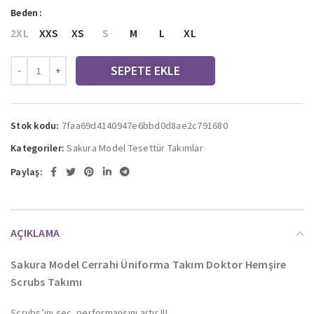
Beden
2XL
XXS
XS
S
M
L
XL
SEPETE EKLE
Stok kodu:
7faa69d4140947e6bbd0d8ae2c791680
Kategoriler:
Sakura Model Tesettür Takımlar
Paylaş:
AÇIKLAMA
Sakura Model Cerrahi Üniforma Takım Doktor Hemşire
Scrubs Takımı
Scrubs’ını seç, performansını artır !!!