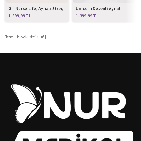
Gri Nurse Life, Aynalı Streç
Unicorn Desenli Aynalı
Ortopedik Spor Ayakkabı
Streç Ortopedik Spor
TL
TL
Ayakkabı
[html_block id="258"]