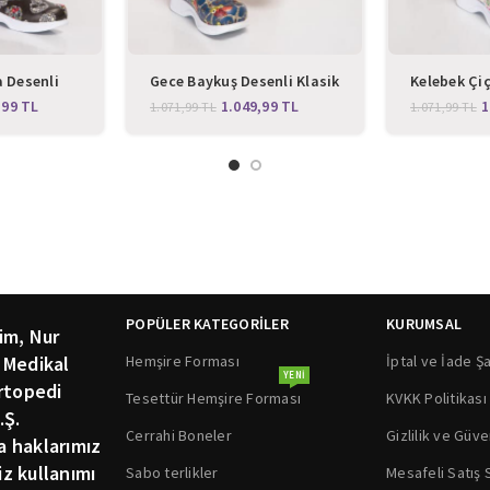
 Desenli
Gece Baykuş Desenli Klasik
Kelebek Çiç
lik
Sabo Terlik
Klasik Sabo
,99
TL
1.049,99
TL
1
1.071,99
TL
1.071,99
TL
POPÜLER KATEGORİLER
KURUMSAL
im, Nur
Hemşire Forması
İptal ve İade Şa
 Medikal
YENI
rtopedi
Tesettür Hemşire Forması
KVKK Politikası
.Ş.
Cerrahi Boneler
Gizlilik ve Güve
ka haklarımız
siz kullanımı
Sabo terlikler
Mesafeli Satış