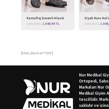
Kamuflaj Desenli Klasik
Siyah Kuru Kafa
Sabo Terlik
Klasik Sabo Ter
1.049,99
TL
1.049
1.071,99
TL
1.071,99
TL
[html_block id="258"]
Nur Medikal Giy
Ortopedi, Sabo
Markaları Nur O
Medikal Giyim A
tescillidir. Mar
saklıdır ve izin