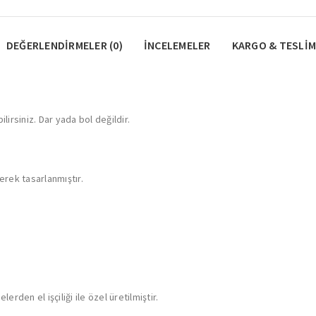
DEĞERLENDIRMELER (0)
İNCELEMELER
KARGO & TESLIM
lirsiniz. Dar yada bol değildir.
erek tasarlanmıştır.
rden el işçiliği ile özel üretilmiştir.