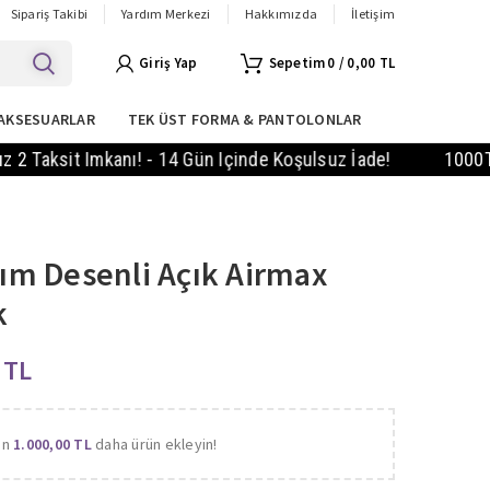
Sipariş Takibi
Yardım Merkezi
Hakkımızda
İletişim
Giriş Yap
0
/
0,00
TL
AKSESUARLAR
TEK ÜST FORMA & PANTOLONLAR
 Imkanı! - 14 Gün Içinde Koşulsuz İade!
1000TL Ve Üzer
dım Desenli Açık Airmax
k
9
TL
in
1.000,00
TL
daha ürün ekleyin!