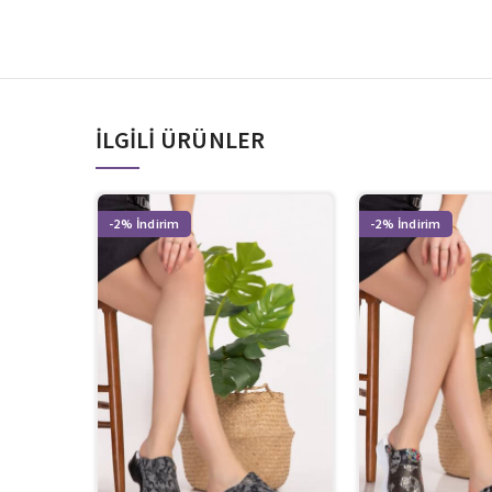
İLGILI ÜRÜNLER
-2%
-2%