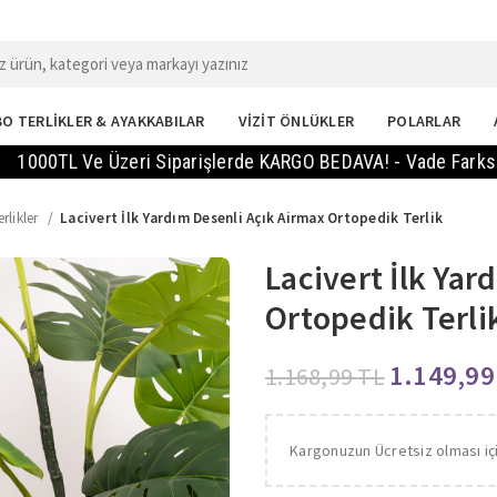
O TERLİKLER & AYAKKABILAR
VİZİT ÖNLÜKLER
POLARLAR
 Ve Üzeri Siparişlerde KARGO BEDAVA! - Vade Farksız 2 Taksit
rlikler
Lacivert İlk Yardım Desenli Açık Airmax Ortopedik Terlik
Lacivert İlk Yar
Ortopedik Terli
1.149,9
1.168,99
TL
Kargonuzun Ücretsiz olması iç