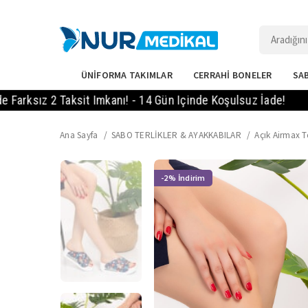
ÜNİFORMA TAKIMLAR
CERRAHİ BONELER
SAB
2 Taksit Imkanı! - 14 Gün Içinde Koşulsuz İade!
1000TL
Ana Sayfa
SABO TERLİKLER & AYAKKABILAR
Açık Airmax Te
-2%