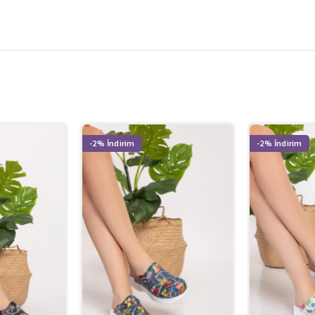
-2%
-2%