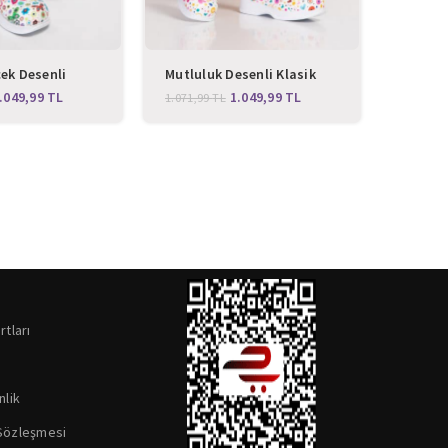
ek Desenli
Mutluluk Desenli Klasik
Su Yeşi
 Terlik
Sabo Terlik
Klasik 
.049,99
TL
1.049,99
TL
1.071,99
TL
1.071,9
rtları
nlik
 Sözleşmesi