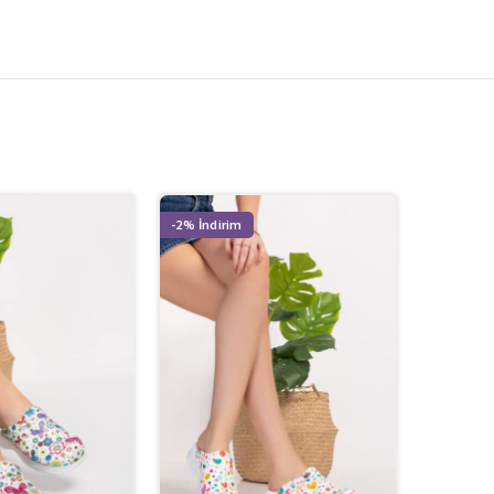
-2%
-2%