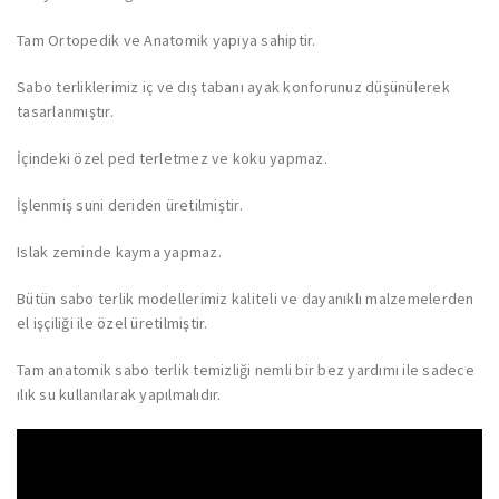
Tam Ortopedik ve Anatomik yapıya sahiptir.
Sabo terliklerimiz iç ve dış tabanı ayak konforunuz düşünülerek
tasarlanmıştır.
İçindeki özel ped terletmez ve koku yapmaz.
İşlenmiş suni deriden üretilmiştir.
Islak zeminde kayma yapmaz.
Bütün sabo terlik modellerimiz kaliteli ve dayanıklı malzemelerden
el işçiliği ile özel üretilmiştir.
Tam anatomik sabo terlik temizliği nemli bir bez yardımı ile sadece
ılık su kullanılarak yapılmalıdır.