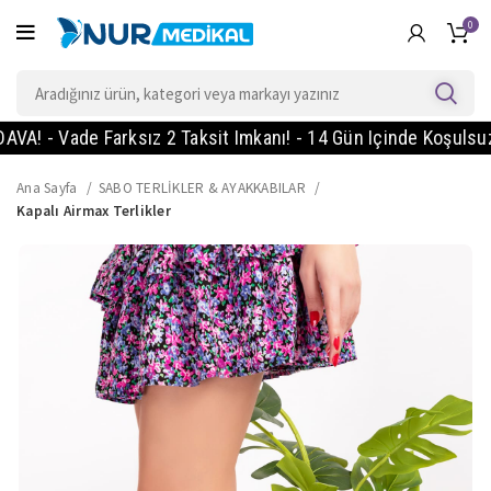
0
Vade Farksız 2 Taksit Imkanı! - 14 Gün Içinde Koşulsuz İade
Ana Sayfa
SABO TERLİKLER & AYAKKABILAR
Kapalı Airmax Terlikler