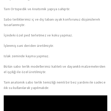
Tam Ortopedik ve Anatomik yapıya sahiptir.
Sabo terliklerimiz iç ve dış tabanı ayak konforunuz düşünülerek
tasarlanmıştır.
İçindeki özel ped terletmez ve koku yapmaz.
İşlenmiş suni deriden üretilmiştir.
Islak zeminde kayma yapmaz.
Bütün sabo terlik modellerimiz kaliteli ve dayanıklı malzemelerden
el işçiliği ile özel üretilmiştir.
Tam anatomik sabo terlik temizliği nemli bir bez yardımı ile sadece
ılık su kullanılarak yapılmalıdır.